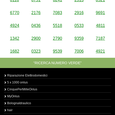
6770
2176
7083
2916
9691
4924
0436
5518
0533
4811
1342
2900
2790
9359
7187
1682
0323
9539
7006
4921
“RICERCA NUMERO VERDE”
Riparazione Elettrodomestici
5 x 1000 onlus
CinquePerMilleOnlus
MyOnlus
BolognaIdraulico
hair