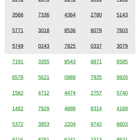
3566
7336
4364
2780
5143
5771
3018
8536
6079
7603
5749
0243
7825
0337
3079
7191
3355
8543
8871
6585
6578
5621
0989
7935
9926
1562
4712
4474
2757
5740
1482
7929
4888
8314
4168
5372
3953
2204
9742
6603
8116
8751
6241
2313
8521