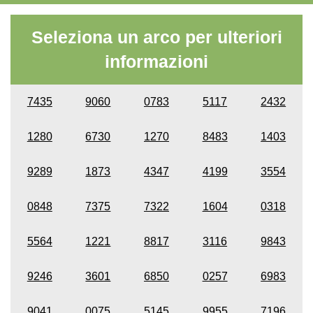
Seleziona un arco per ulteriori
informazioni
7435
9060
0783
5117
2432
1280
6730
1270
8483
1403
9289
1873
4347
4199
3554
0848
7375
7322
1604
0318
5564
1221
8817
3116
9843
9246
3601
6850
0257
6983
9041
0075
5145
9955
7196