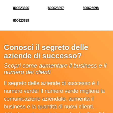
800623696
800623697
800623698
800623699
Conosci il segreto delle
aziende di successo?
Scopri come aumentare il business e il
numero dei clienti
Il segreto delle aziende di successo è il
numero verde! Il numero verde migliora la
comunicazione aziendale, aumenta il
business e la quantità di nuovi clienti.