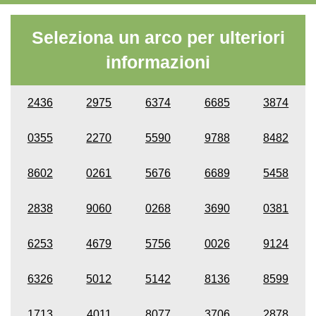
Seleziona un arco per ulteriori
informazioni
2436
2975
6374
6685
3874
0355
2270
5590
9788
8482
8602
0261
5676
6689
5458
2838
9060
0268
3690
0381
6253
4679
5756
0026
9124
6326
5012
5142
8136
8599
1713
4011
8077
3706
2878