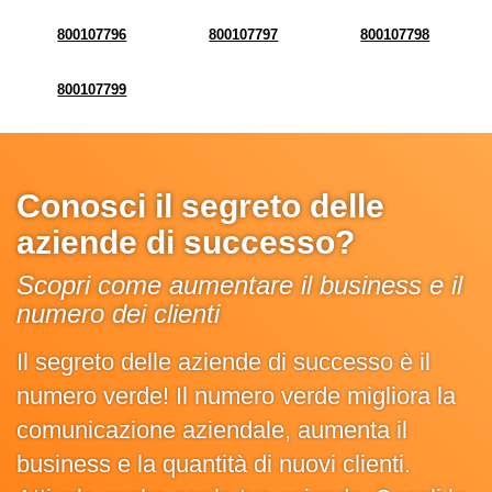
800107796
800107797
800107798
800107799
Conosci il segreto delle
aziende di successo?
Scopri come aumentare il business e il
numero dei clienti
Il segreto delle aziende di successo è il
numero verde! Il numero verde migliora la
comunicazione aziendale, aumenta il
business e la quantità di nuovi clienti.