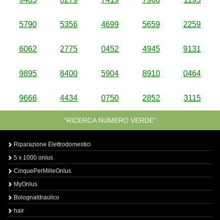
5790
5356
4699
5659
2259
6062
2775
0452
4945
9131
9895
8400
5904
8910
0464
9666
4434
0750
2852
3115
“RICERCA NUMERO VERDE”
Riparazione Elettrodomestici
5 x 1000 onlus
CinquePerMilleOnlus
MyOnlus
BolognaIdraulico
hair