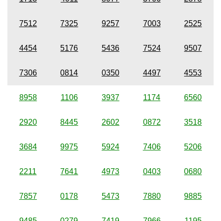
7512
7325
9257
7003
2525
4454
5176
5436
7524
9507
7306
0814
0350
4497
4553
8958
1106
3937
1174
6560
2920
8445
2602
0872
3518
3684
9975
5924
7406
5206
2211
7641
4973
0403
0680
7857
0178
5473
7880
9885
9485
0279
7419
7966
1195