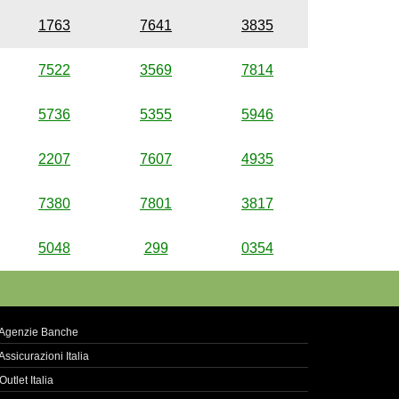
1763
7641
3835
7522
3569
7814
5736
5355
5946
2207
7607
4935
7380
7801
3817
5048
299
0354
Agenzie Banche
Assicurazioni Italia
Outlet Italia