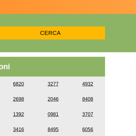
oni
6820
3277
4932
2698
2046
8408
1392
0981
3707
3416
8495
6056