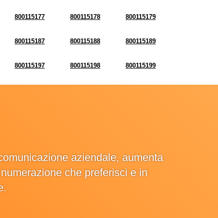
800115177
800115178
800115179
800115187
800115188
800115189
800115197
800115198
800115199
la comunicazione aziendale, aumenta
la numerazione che preferisci e in
e.