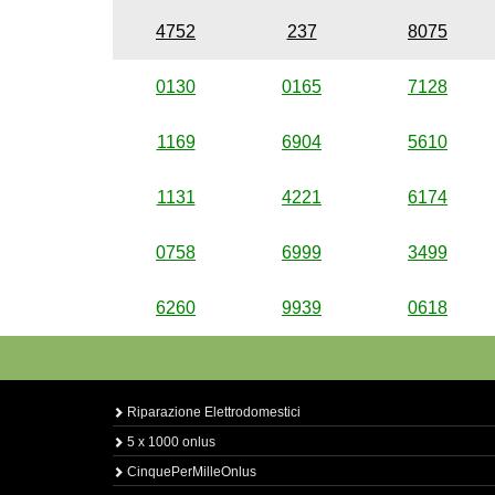
4752
237
8075
0130
0165
7128
1169
6904
5610
1131
4221
6174
0758
6999
3499
6260
9939
0618
Riparazione Elettrodomestici
5 x 1000 onlus
CinquePerMilleOnlus