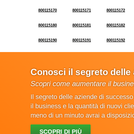
800115170
800115171
800115172
800115180
800115181
800115182
800115190
800115191
800115192
Conosci il segreto dell
Scopri come aumentare il busines
Il segreto delle aziende di success
il business e la quantità di nuovi cl
meno di un minuto avrai a disposiz
SCOPRI DI PIÙ