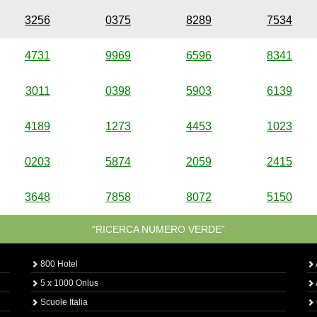
3256
0375
8289
7534
4731
9969
6596
8341
3011
0398
5903
6139
4189
1273
4453
1023
0203
5874
2059
2415
3648
7858
8072
5150
“RICERCA NUMERO VERDE”
800 Hotel
5 x 1000 Onlus
Scuole Italia