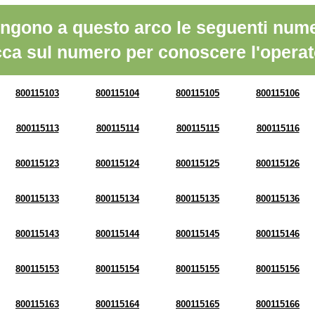
ngono a questo arco le seguenti nume
cca sul numero per conoscere l'operat
800115103
800115104
800115105
800115106
800115113
800115114
800115115
800115116
800115123
800115124
800115125
800115126
800115133
800115134
800115135
800115136
800115143
800115144
800115145
800115146
800115153
800115154
800115155
800115156
800115163
800115164
800115165
800115166