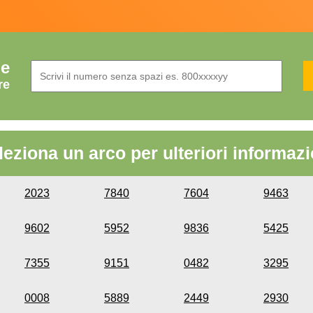
de
re
leziona un arco per ulteriori informazi
2023
7840
7604
9463
9602
5952
9836
5425
7355
9151
0482
3295
0008
5889
2449
2930