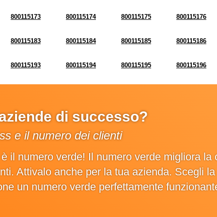
800115173
800115174
800115175
800115176
800115183
800115184
800115185
800115186
800115193
800115194
800115195
800115196
e aziende di successo?
s e il numero dei clienti
o è il numero verde! Il numero verde migliora 
ienti. Attivalo anche per la tua azienda. Scegli 
ione un numero verde perfettamente funzionant