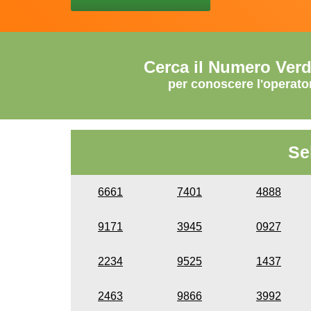
Cerca il Numero Ver
per conoscere l'operato
Se
6661
7401
4888
9171
3945
0927
2234
9525
1437
2463
9866
3992