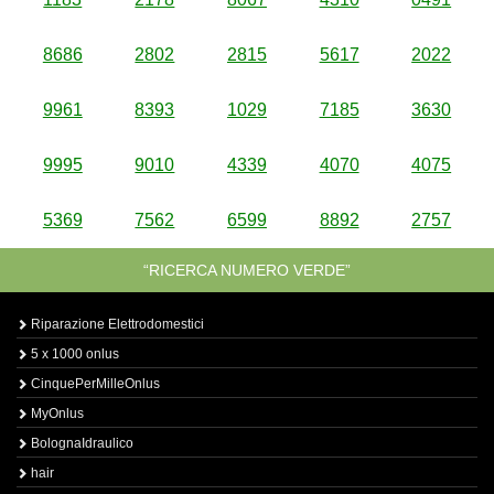
8686
2802
2815
5617
2022
9961
8393
1029
7185
3630
9995
9010
4339
4070
4075
5369
7562
6599
8892
2757
“RICERCA NUMERO VERDE”
Riparazione Elettrodomestici
5 x 1000 onlus
CinquePerMilleOnlus
MyOnlus
BolognaIdraulico
hair