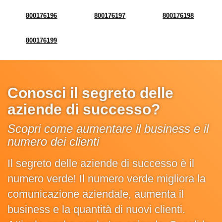
800176196
800176197
800176198
800176199
Conosci il segreto delle
aziende di successo?
Scopri come aumentare il business e il
numero dei clienti
Il segreto delle aziende di successo è il
numero verde! Il numero verde migliora la
comunicazione aziendale, aumenta il
business e la quantità di nuovi clienti.