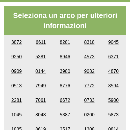
Seleziona un arco per ulteriori
informazioni
3872
6611
8281
8318
9045
9250
5381
8946
4573
6371
0909
0144
3980
9082
4870
0513
7949
8776
7772
8594
2281
7061
6672
0733
5900
1045
8048
5387
0200
5873
1835
8619
2517
1308
0814