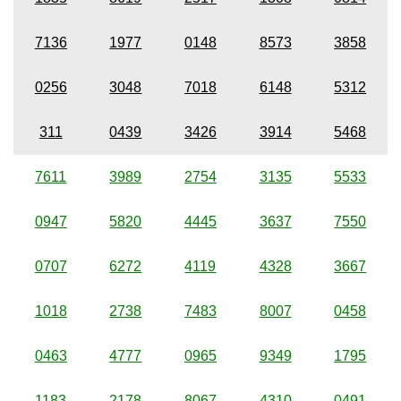
7136
1977
0148
8573
3858
0256
3048
7018
6148
5312
311
0439
3426
3914
5468
7611
3989
2754
3135
5533
0947
5820
4445
3637
7550
0707
6272
4119
4328
3667
1018
2738
7483
8007
0458
0463
4777
0965
9349
1795
1183
2178
8067
4310
0491