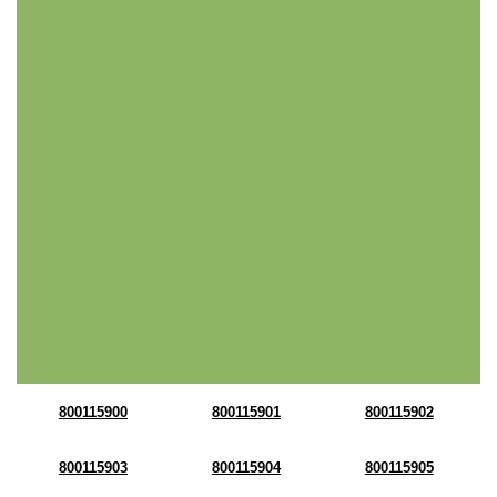
800115900
800115901
800115902
800115903
800115904
800115905