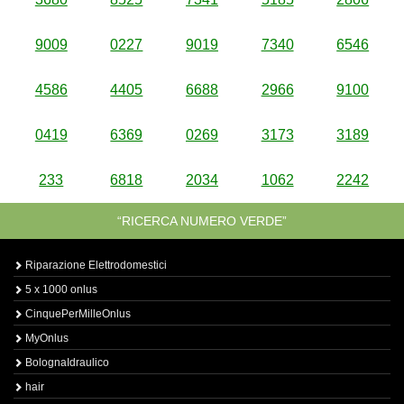
9009
0227
9019
7340
6546
4586
4405
6688
2966
9100
0419
6369
0269
3173
3189
233
6818
2034
1062
2242
“RICERCA NUMERO VERDE”
Riparazione Elettrodomestici
5 x 1000 onlus
CinquePerMilleOnlus
MyOnlus
BolognaIdraulico
hair