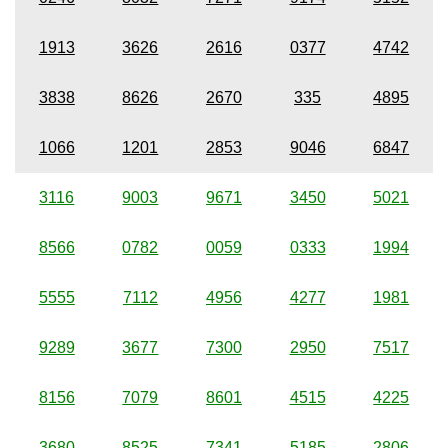
1913
3626
2616
0377
4742
3838
8626
2670
335
4895
1066
1201
2853
9046
6847
3116
9003
9671
3450
5021
8566
0782
0059
0333
1994
5555
7112
4956
4277
1981
9289
3677
7300
2950
7517
8156
7079
8601
4515
4225
3680
8525
7341
5185
2806