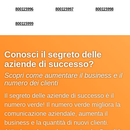
800115996
800115997
800115998
800115999
Conosci il segreto delle
aziende di successo?
Scopri come aumentare il business e il
numero dei clienti
Il segreto delle aziende di successo è il
numero verde! Il numero verde migliora la
comunicazione aziendale, aumenta il
business e la quantità di nuovi clienti.