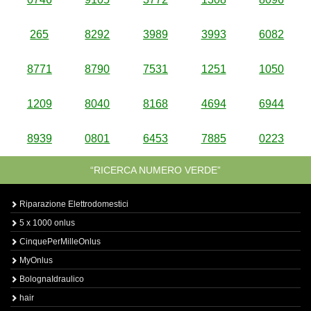
265
8292
3989
3993
6082
8771
8790
7531
1251
1050
1209
8040
8168
4694
6944
8939
0801
6453
7885
0223
“RICERCA NUMERO VERDE”
Riparazione Elettrodomestici
5 x 1000 onlus
CinquePerMilleOnlus
MyOnlus
BolognaIdraulico
hair