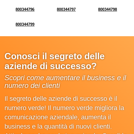
800344796
800344797
800344798
800344799
Conosci il segreto delle
aziende di successo?
Scopri come aumentare il business e il
numero dei clienti
Il segreto delle aziende di successo è il
numero verde! Il numero verde migliora la
comunicazione aziendale, aumenta il
business e la quantità di nuovi clienti.