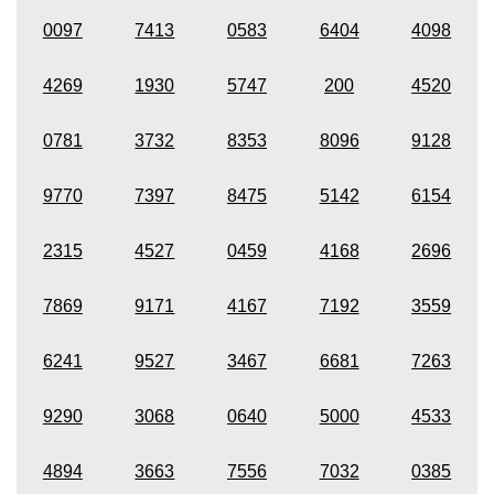
0097
7413
0583
6404
4098
4269
1930
5747
200
4520
0781
3732
8353
8096
9128
9770
7397
8475
5142
6154
2315
4527
0459
4168
2696
7869
9171
4167
7192
3559
6241
9527
3467
6681
7263
9290
3068
0640
5000
4533
4894
3663
7556
7032
0385