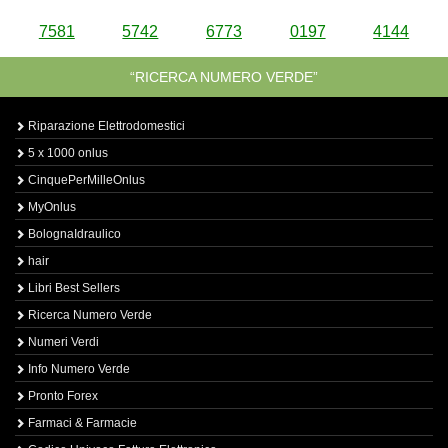
7581
5742
6773
0197
4144
“RICERCA NUMERO VERDE”
Riparazione Elettrodomestici
5 x 1000 onlus
CinquePerMilleOnlus
MyOnlus
BolognaIdraulico
hair
Libri Best Sellers
Ricerca Numero Verde
Numeri Verdi
Info Numero Verde
Pronto Forex
Farmaci & Farmacie