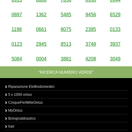
0897
1362
5485
9456
6529
1198
0661
8075
2395
0133
0123
2945
8513
3748
3937
5084
0004
3881
4208
3049
“RICERCA NUMERO VERDE”
Riparazione Elettrodomestici
5 x 1000 onlus
CinquePerMilleOnlus
MyOnlus
BolognaIdraulico
hair