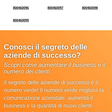
800460096
800460097
800460098
800460099
Conosci il segreto delle
aziende di successo?
Scopri come aumentare il business e il
numero dei clienti
Il segreto delle aziende di successo è il
numero verde! Il numero verde migliora la
comunicazione aziendale, aumenta il
business e la quantità di nuovi clienti.