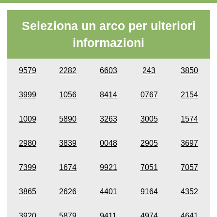
Seleziona un arco per ulteriori
informazioni
9579
2282
6603
243
3850
3999
1056
8414
0767
2154
1009
5890
3263
3005
1574
2980
3839
0048
2905
3697
7399
1674
9921
7051
7057
3865
2626
4401
9164
4352
3920
5879
9411
4974
4641