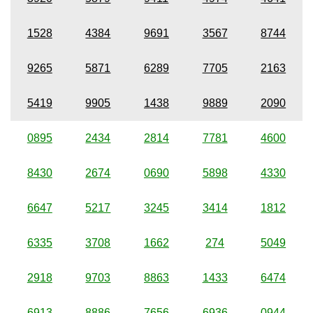
1528
4384
9691
3567
8744
9265
5871
6289
7705
2163
5419
9905
1438
9889
2090
0895
2434
2814
7781
4600
8430
2674
0690
5898
4330
6647
5217
3245
3414
1812
6335
3708
1662
274
5049
2918
9703
8863
1433
6474
6913
8886
7656
6936
0944