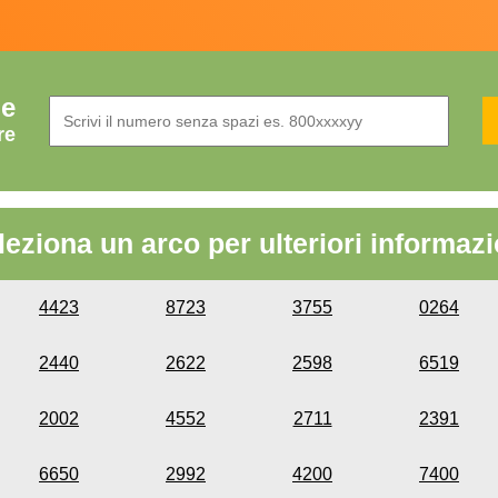
de
re
leziona un arco per ulteriori informazi
4423
8723
3755
0264
2440
2622
2598
6519
2002
4552
2711
2391
6650
2992
4200
7400