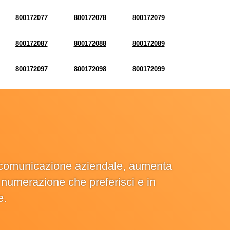
800172077
800172078
800172079
800172087
800172088
800172089
800172097
800172098
800172099
la comunicazione aziendale, aumenta
la numerazione che preferisci e in
e.