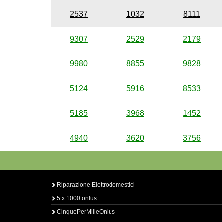
2537
1032
8111
9307
2529
2179
9980
8855
9828
5124
5916
8533
5185
3968
1452
4940
3620
3756
Riparazione Elettrodomestici
5 x 1000 onlus
CinquePerMilleOnlus