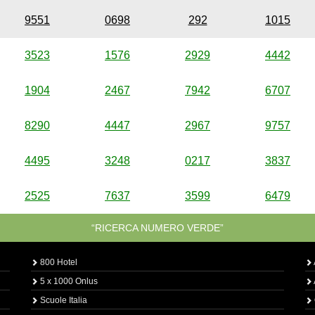
9551
0698
292
1015
3523
1576
2929
4442
1904
2467
7942
6707
8290
4447
2967
9757
4495
3248
0217
3837
2525
7637
3599
6479
“RICERCA NUMERO VERDE”
800 Hotel
5 x 1000 Onlus
Scuole Italia