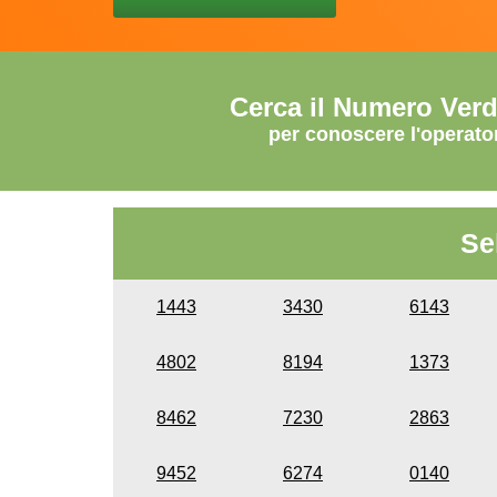
Cerca il Numero Ver
per conoscere l'operato
Se
1443
3430
6143
4802
8194
1373
8462
7230
2863
9452
6274
0140