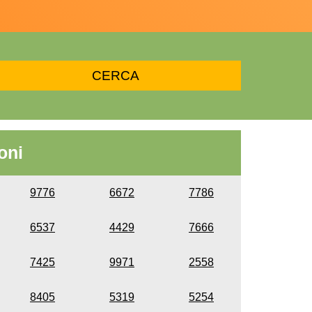
oni
9776
6672
7786
6537
4429
7666
7425
9971
2558
8405
5319
5254