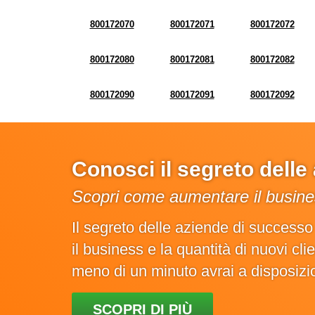
800172070
800172071
800172072
800172080
800172081
800172082
800172090
800172091
800172092
Conosci il segreto dell
Scopri come aumentare il busines
Il segreto delle aziende di success
il business e la quantità di nuovi cl
meno di un minuto avrai a disposiz
SCOPRI DI PIÙ