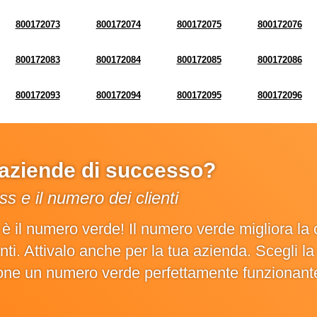
800172073
800172074
800172075
800172076
800172083
800172084
800172085
800172086
800172093
800172094
800172095
800172096
e aziende di successo?
s e il numero dei clienti
o è il numero verde! Il numero verde migliora 
ienti. Attivalo anche per la tua azienda. Scegli 
ione un numero verde perfettamente funzionant