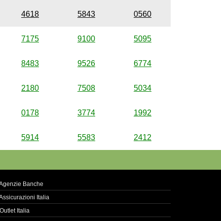
4618
5843
0560
7175
9100
5095
8483
9526
6774
2180
7508
5034
0178
3774
1992
5914
5583
2412
Agenzie Banche
Assicurazioni Italia
Outlet Italia