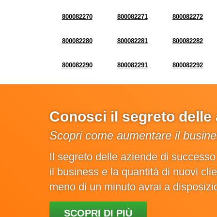
800082270
800082271
800082272
800082280
800082281
800082282
800082290
800082291
800082292
Conosci il segreto dell
Scopri come aumentare il busines
Il segreto delle aziende di success
il business e la quantità di nuovi cl
meno di un minuto avrai a disposiz
SCOPRI DI PIÙ