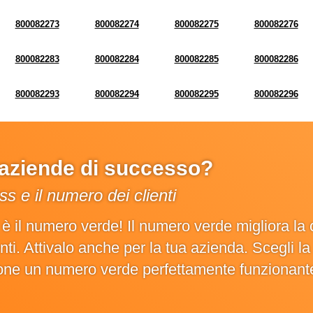
800082273
800082274
800082275
800082276
800082283
800082284
800082285
800082286
800082293
800082294
800082295
800082296
e aziende di successo?
s e il numero dei clienti
o è il numero verde! Il numero verde migliora 
ienti. Attivalo anche per la tua azienda. Scegli 
ione un numero verde perfettamente funzionant