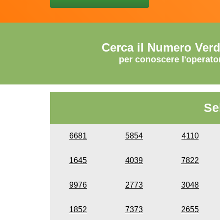
Cerca il Numero Ver
per conoscere l'operato
Se
6681
5854
4110
1645
4039
7822
9976
2773
3048
1852
7373
2655