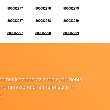
800082277
800082278
800082279
800082287
800082288
800082289
800082297
800082298
800082299
la comunicazione aziendale, aumenta
la numerazione che preferisci e in
e.