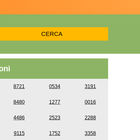
oni
8721
0534
3191
8480
1277
0016
4486
2523
2288
9115
1752
3358