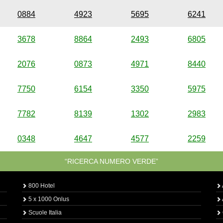
0884
4923
5695
6241
3678
8864
2493
6805
2076
0873
4971
8440
7750
6154
3350
5975
7782
8139
1302
2983
0348
4647
4577
2259
“RICERCA NUMERO VERDE”
800 Hotel
5 x 1000 Onlus
Scuole Italia