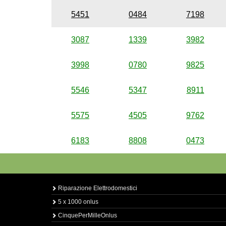
5451
0484
7198
3087
1339
3982
3998
0780
9825
5546
5347
8911
5575
4505
9762
6183
8808
0473
Riparazione Elettrodomestici
5 x 1000 onlus
CinquePerMilleOnlus