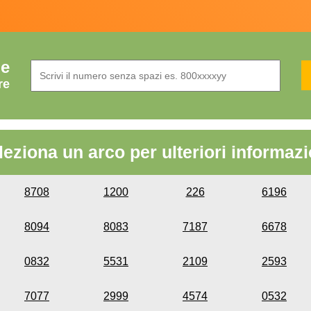
de
re
leziona un arco per ulteriori informazi
8708
1200
226
6196
8094
8083
7187
6678
0832
5531
2109
2593
7077
2999
4574
0532