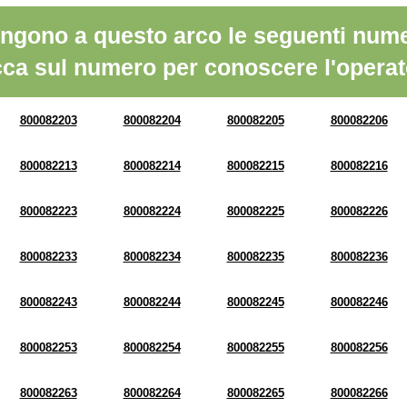
ngono a questo arco le seguenti nume
cca sul numero per conoscere l'operat
800082203
800082204
800082205
800082206
800082213
800082214
800082215
800082216
800082223
800082224
800082225
800082226
800082233
800082234
800082235
800082236
800082243
800082244
800082245
800082246
800082253
800082254
800082255
800082256
800082263
800082264
800082265
800082266