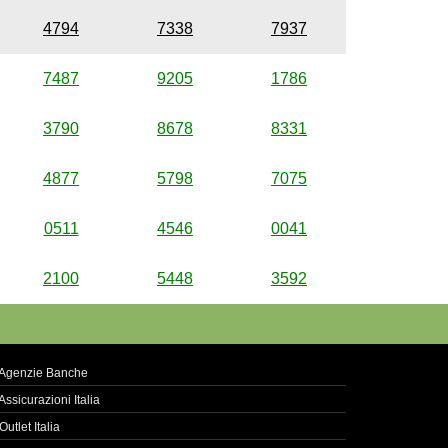
4794
7338
7937
7487
9205
1786
3790
8678
8331
4877
5798
7075
0511
4546
0041
2100
5448
3592
Agenzie Banche
Assicurazioni Italia
Outlet Italia