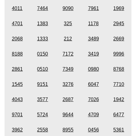
4011
7464
9090
7961
1969
4701
1383
325
1178
2945
2068
1333
212
3489
2669
8188
0150
7172
3419
9996
2861
0510
7349
0980
8768
1545
9151
3276
6047
7710
4043
3577
2687
7026
1942
9701
5724
9644
4709
6477
3962
2558
8955
0456
5361