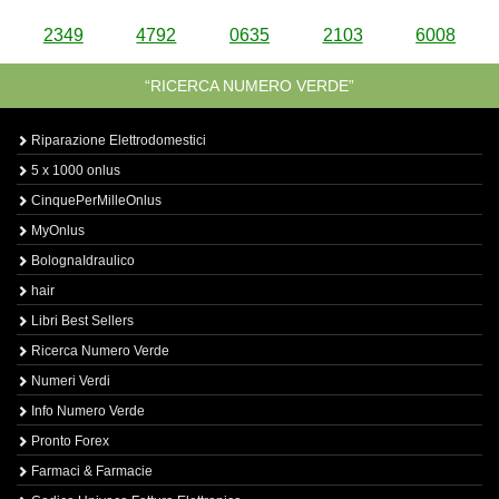
2349
4792
0635
2103
6008
“RICERCA NUMERO VERDE”
Riparazione Elettrodomestici
5 x 1000 onlus
CinquePerMilleOnlus
MyOnlus
BolognaIdraulico
hair
Libri Best Sellers
Ricerca Numero Verde
Numeri Verdi
Info Numero Verde
Pronto Forex
Farmaci & Farmacie