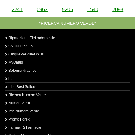
2241
0962
9205
1540
2098
“RICERCA NUMERO VERDE”
Riparazione Elettrodomestici
5 x 1000 onlus
CinquePerMilleOnlus
MyOnlus
BolognaIdraulico
hair
Libri Best Sellers
Ricerca Numero Verde
Numeri Verdi
Info Numero Verde
Pronto Forex
Farmaci & Farmacie