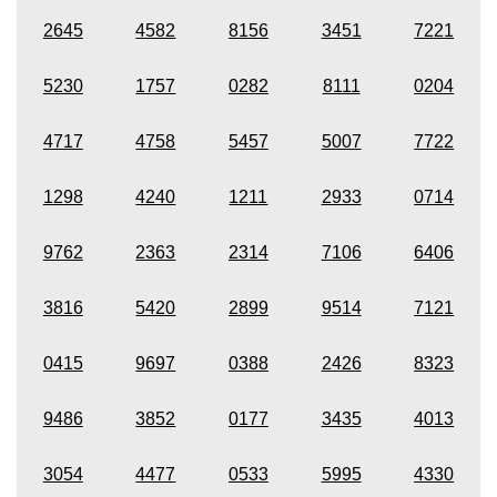
2645
4582
8156
3451
7221
5230
1757
0282
8111
0204
4717
4758
5457
5007
7722
1298
4240
1211
2933
0714
9762
2363
2314
7106
6406
3816
5420
2899
9514
7121
0415
9697
0388
2426
8323
9486
3852
0177
3435
4013
3054
4477
0533
5995
4330