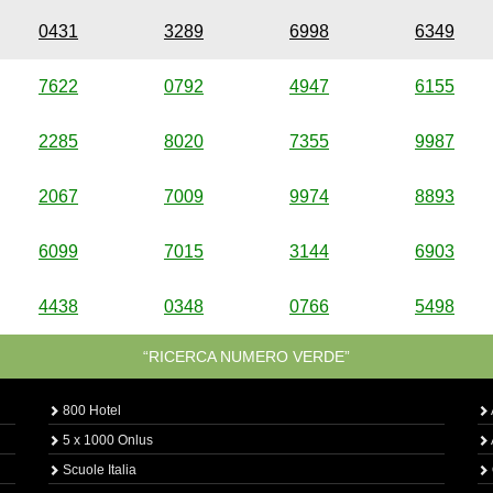
0431
3289
6998
6349
7622
0792
4947
6155
2285
8020
7355
9987
2067
7009
9974
8893
6099
7015
3144
6903
4438
0348
0766
5498
“RICERCA NUMERO VERDE”
800 Hotel
5 x 1000 Onlus
Scuole Italia