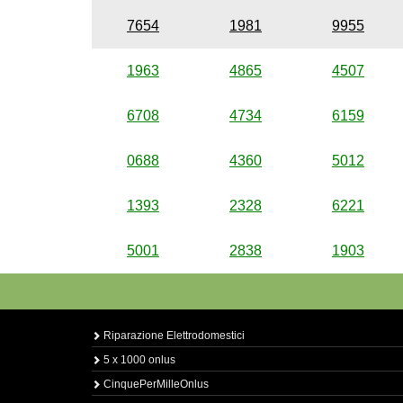
7654
1981
9955
1963
4865
4507
6708
4734
6159
0688
4360
5012
1393
2328
6221
5001
2838
1903
Riparazione Elettrodomestici
5 x 1000 onlus
CinquePerMilleOnlus