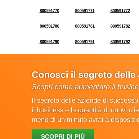
800591770
800591771
800591772
800591780
800591781
800591782
800591790
800591791
800591792
Conosci il segreto dell
Scopri come aumentare il busines
Il segreto delle aziende di success
il business e la quantità di nuovi cl
meno di un minuto avrai a disposiz
SCOPRI DI PIÙ