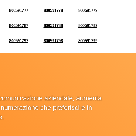
800591777
800591778
800591779
800591787
800591788
800591789
800591797
800591798
800591799
la comunicazione aziendale, aumenta
la numerazione che preferisci e in
e.