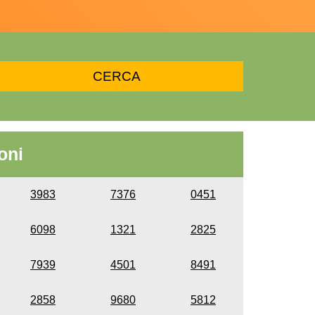
oni
3983
7376
0451
6098
1321
2825
7939
4501
8491
2858
9680
5812