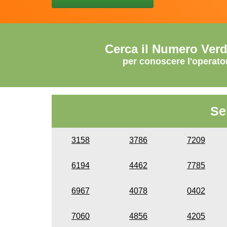
Cerca il Numero Ver
per conoscere l'operato
Se
3158
3786
7209
6194
4462
7785
6967
4078
0402
7060
4856
4205