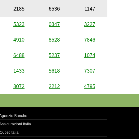
2185
6536
1147
5323
0347
3227
4910
8528
7846
6488
5237
1074
1433
5618
7307
8072
2212
4795
Agenzie Banche
Assicurazioni Italia
Outlet Italia