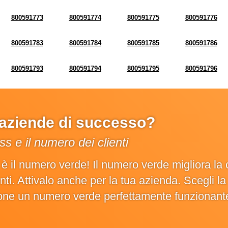
800591773
800591774
800591775
800591776
800591783
800591784
800591785
800591786
800591793
800591794
800591795
800591796
e aziende di successo?
s e il numero dei clienti
o è il numero verde! Il numero verde migliora 
ienti. Attivalo anche per la tua azienda. Scegli 
ione un numero verde perfettamente funzionant