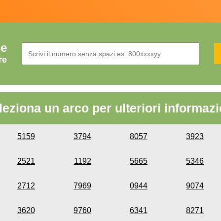
de
re
leziona un arco per ulteriori informazi
5159
3794
8057
3923
2521
1192
5665
5346
2712
7969
0944
9074
3620
9760
6341
8271