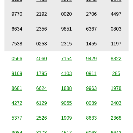
9770
2192
0020
2706
4497
6634
2356
9851
6367
0803
7538
0258
2315
1455
1197
0566
4060
7154
9429
8822
9169
1795
4103
0911
285
8681
6624
1888
9963
1978
4272
6129
9055
0039
2403
5377
2526
1909
8633
2368
3084
8178
4517
6068
6643