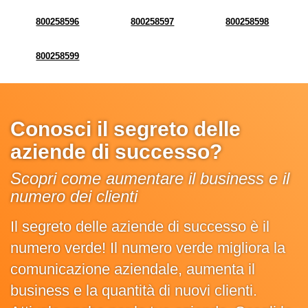
800258596
800258597
800258598
800258599
Conosci il segreto delle
aziende di successo?
Scopri come aumentare il business e il
numero dei clienti
Il segreto delle aziende di successo è il
numero verde! Il numero verde migliora la
comunicazione aziendale, aumenta il
business e la quantità di nuovi clienti.