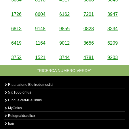
1726
8604
6162
7201
3947
6813
9148
9855
0828
3334
6419
1164
9012
3656
6209
3752
1521
3744
4781
9203
“RICERCA NUMERO VERDE”
Riparazione Elettrodomestici
5 x 1000 onlus
CinquePerMilleOnlus
MyOnlus
BolognaIdraulico
hair