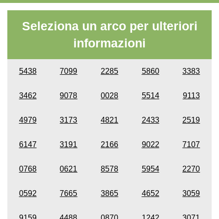
Seleziona un arco per ulteriori
informazioni
5438
7099
2285
5860
3383
3462
9078
0028
5514
9113
4979
3173
4821
2433
2519
6147
3191
2166
9022
7107
0768
0621
8578
5954
2270
0592
7665
3865
4652
3059
9159
4488
0870
1242
3071