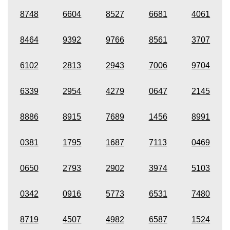
8748
6604
8527
6681
4061
8464
9392
9766
8561
3707
6102
2813
2943
7006
9704
6339
2954
4279
0647
2145
8886
8915
7689
1456
8991
0381
1795
1687
7113
0469
0650
2793
2902
3974
5103
0342
0916
5773
6531
7480
8719
4507
4982
6587
1524