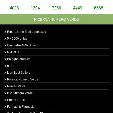
4023
1394
7266
4449
6668
“RICERCA NUMERO VERDE”
Riparazione Elettrodomestici
5 x 1000 onlus
CinquePerMilleOnlus
MyOnlus
BolognaIdraulico
hair
Libri Best Sellers
Ricerca Numero Verde
Numeri Verdi
Info Numero Verde
Pronto Forex
Farmaci & Farmacie