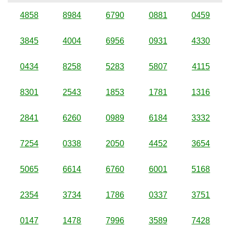
4858
8984
6790
0881
0459
3845
4004
6956
0931
4330
0434
8258
5283
5807
4115
8301
2543
1853
1781
1316
2841
6260
0989
6184
3332
7254
0338
2050
4452
3654
5065
6614
6760
6001
5168
2354
3734
1786
0337
3751
0147
1478
7996
3589
7428