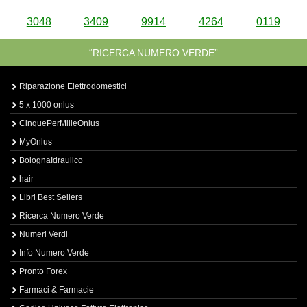
3048
3409
9914
4264
0119
“RICERCA NUMERO VERDE”
Riparazione Elettrodomestici
5 x 1000 onlus
CinquePerMilleOnlus
MyOnlus
BolognaIdraulico
hair
Libri Best Sellers
Ricerca Numero Verde
Numeri Verdi
Info Numero Verde
Pronto Forex
Farmaci & Farmacie