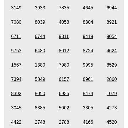
3149
3933
7835
4645
6944
7080
8039
4053
8304
8921
6711
6744
9811
9419
9054
5753
6480
8012
8724
4624
1567
1380
7980
9995
8529
7394
5849
6157
8961
2860
8392
8050
6935
8474
1079
3045
8385
5002
3305
4273
4422
2748
2788
4166
4520