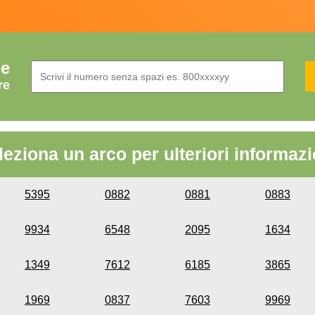
de
re
leziona un arco per ulteriori informazi
5395
0882
0881
0883
9934
6548
2095
1634
1349
7612
6185
3865
1969
0837
7603
9969