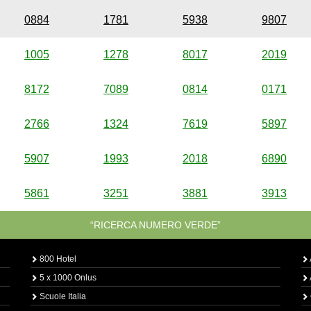
0884
1781
5938
9807
1005
1278
8017
2019
8172
7089
0814
0171
2766
1324
7619
5897
5907
1993
2018
6890
5861
3251
3881
3913
“RICERCA NUMERO VERDE”
800 Hotel
5 x 1000 Onlus
Scuole Italia