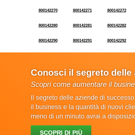
800142270
800142271
800142272
800142280
800142281
800142282
800142290
800142291
800142292
Conosci il segreto dell
Scopri come aumentare il busines
Il segreto delle aziende di success
il business e la quantità di nuovi cl
meno di un minuto avrai a disposiz
SCOPRI DI PIÙ