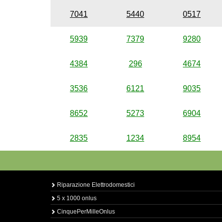
7041
5440
0517
5939
7379
9280
4384
296
4674
3536
6121
9035
8652
5273
6904
2835
1234
8954
Riparazione Elettrodomestici
5 x 1000 onlus
CinquePerMilleOnlus