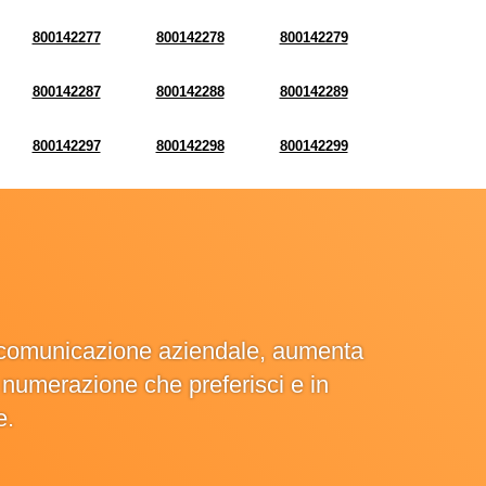
800142277
800142278
800142279
800142287
800142288
800142289
800142297
800142298
800142299
la comunicazione aziendale, aumenta
la numerazione che preferisci e in
e.