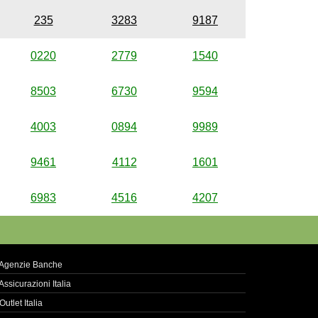
235
3283
9187
0220
2779
1540
8503
6730
9594
4003
0894
9989
9461
4112
1601
6983
4516
4207
Agenzie Banche
Assicurazioni Italia
Outlet Italia