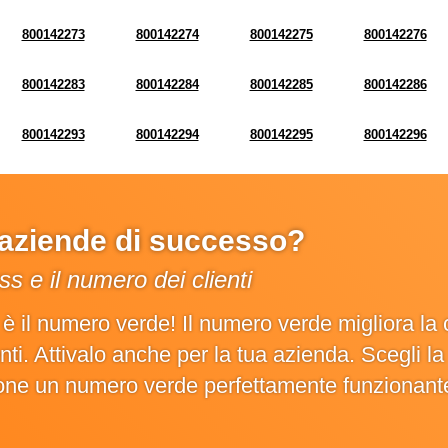
800142273
800142274
800142275
800142276
800142283
800142284
800142285
800142286
800142293
800142294
800142295
800142296
e aziende di successo?
s e il numero dei clienti
o è il numero verde! Il numero verde migliora 
ienti. Attivalo anche per la tua azienda. Scegli 
ione un numero verde perfettamente funzionant