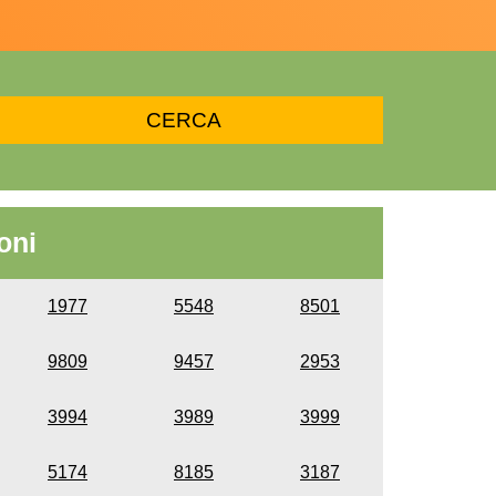
oni
1977
5548
8501
9809
9457
2953
3994
3989
3999
5174
8185
3187