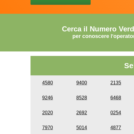
Cerca il Numero Ver
per conoscere l'operato
Se
4580
9400
2135
9246
8528
6468
2020
2692
0254
7970
5014
4877