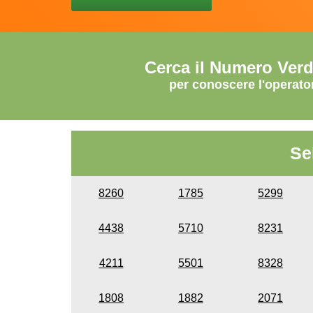
Cerca il Numero Ver
per conoscere l'operato
Se
8260
1785
5299
4438
5710
8231
4211
5501
8328
1808
1882
2071