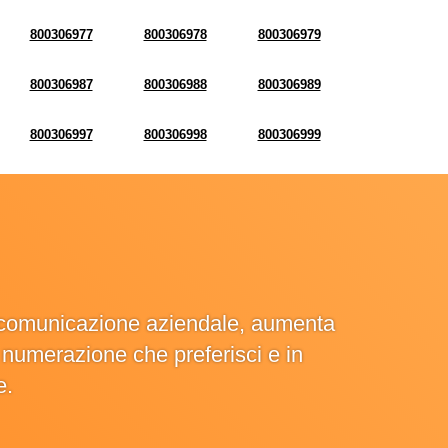
800306977
800306978
800306979
800306987
800306988
800306989
800306997
800306998
800306999
la comunicazione aziendale, aumenta
la numerazione che preferisci e in
e.