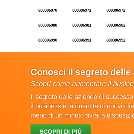
800306970
800306971
800306972
800306980
800306981
800306982
800306990
800306991
800306992
Conosci il segreto dell
Scopri come aumentare il busines
Il segreto delle aziende di success
il business e la quantità di nuovi cl
meno di un minuto avrai a disposiz
SCOPRI DI PIÙ