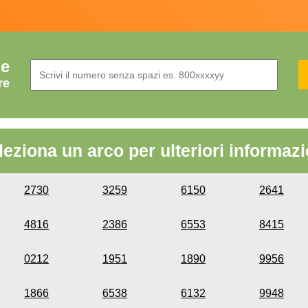
de
re
leziona un arco per ulteriori informazi
2730
3259
6150
2641
4816
2386
6553
8415
0212
1951
1890
9956
1866
6538
6132
9948