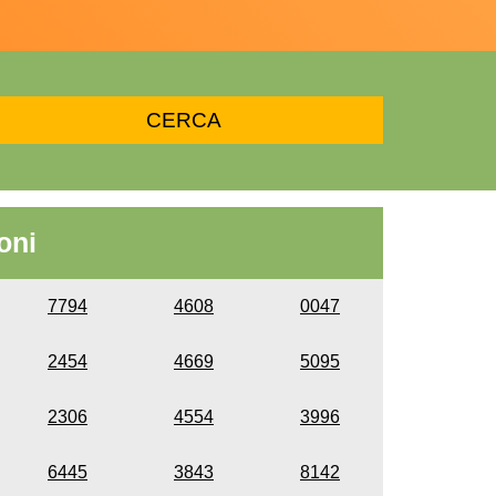
oni
7794
4608
0047
2454
4669
5095
2306
4554
3996
6445
3843
8142