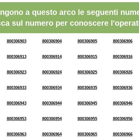
ngono a questo arco le seguenti nume
cca sul numero per conoscere l'operat
800306903
800306904
800306905
800306906
800306913
800306914
800306915
800306916
800306923
800306924
800306925
800306926
800306933
800306934
800306935
800306936
800306943
800306944
800306945
800306946
800306953
800306954
800306955
800306956
800306963
800306964
800306965
800306966