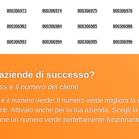
800306973
800306974
800306975
800306976
800306983
800306984
800306985
800306986
800306993
800306994
800306995
800306996
e aziende di successo?
s e il numero dei clienti
o è il numero verde! Il numero verde migliora 
ienti. Attivalo anche per la tua azienda. Scegli 
ione un numero verde perfettamente funzionant