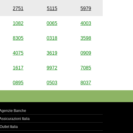
2751
5115
5979
1082
0065
4003
8305
0318
3598
4075
3619
0909
1617
9972
7085
0895
0503
8037
Agenzie Banche
Assicurazioni Italia
Outlet Italia