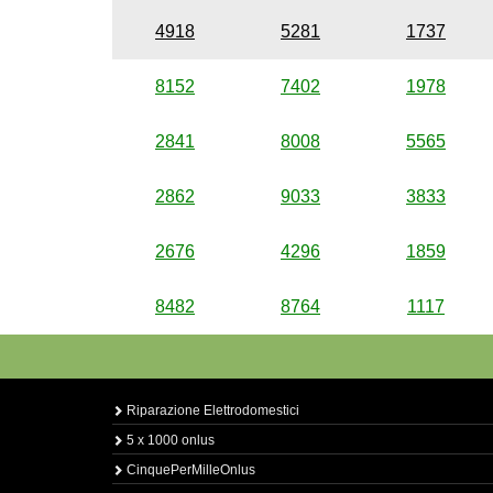
4918
5281
1737
8152
7402
1978
2841
8008
5565
2862
9033
3833
2676
4296
1859
8482
8764
1117
Riparazione Elettrodomestici
5 x 1000 onlus
CinquePerMilleOnlus