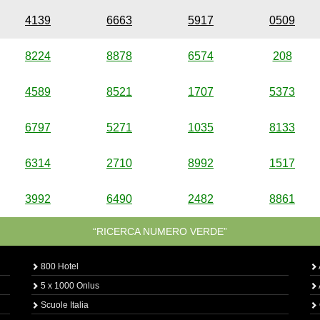
4139
6663
5917
0509
8224
8878
6574
208
4589
8521
1707
5373
6797
5271
1035
8133
6314
2710
8992
1517
3992
6490
2482
8861
“RICERCA NUMERO VERDE”
800 Hotel
5 x 1000 Onlus
Scuole Italia