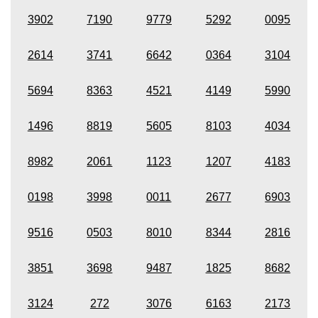
3902
7190
9779
5292
0095
2614
3741
6642
0364
3104
5694
8363
4521
4149
5990
1496
8819
5605
8103
4034
8982
2061
1123
1207
4183
0198
3998
0011
2677
6903
9516
0503
8010
8344
2816
3851
3698
9487
1825
8682
3124
272
3076
6163
2173