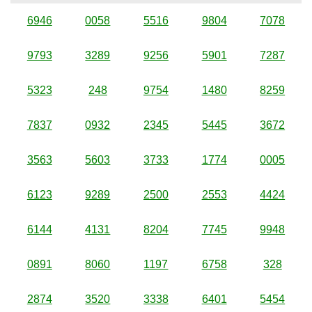
6946
0058
5516
9804
7078
9793
3289
9256
5901
7287
5323
248
9754
1480
8259
7837
0932
2345
5445
3672
3563
5603
3733
1774
0005
6123
9289
2500
2553
4424
6144
4131
8204
7745
9948
0891
8060
1197
6758
328
2874
3520
3338
6401
5454