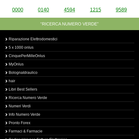
0000
0140
4594
1215
9589
“RICERCA NUMERO VERDE”
Riparazione Elettrodomestici
5 x 1000 onlus
CinquePerMilleOnlus
MyOnlus
BolognaIdraulico
hair
Libri Best Sellers
Ricerca Numero Verde
Numeri Verdi
Info Numero Verde
Pronto Forex
Farmaci & Farmacie