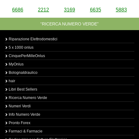
6686
2212
3169
6635
5883
“RICERCA NUMERO VERDE”
Riparazione Elettrodomestici
5 x 1000 onlus
CinquePerMilleOnlus
MyOnlus
BolognaIdraulico
hair
Libri Best Sellers
Ricerca Numero Verde
Numeri Verdi
Info Numero Verde
Pronto Forex
Farmaci & Farmacie