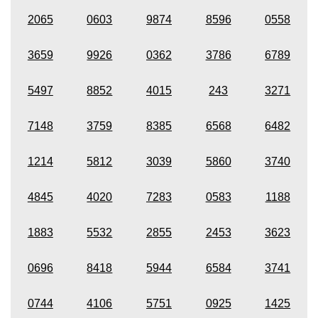
2065
0603
9874
8596
0558
3659
9926
0362
3786
6789
5497
8852
4015
243
3271
7148
3759
8385
6568
6482
1214
5812
3039
5860
3740
4845
4020
7283
0583
1188
1883
5532
2855
2453
3623
0696
8418
5944
6584
3741
0744
4106
5751
0925
1425