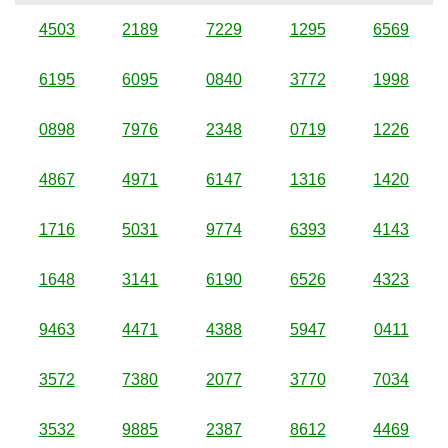
4503
2189
7229
1295
6569
6195
6095
0840
3772
1998
0898
7976
2348
0719
1226
4867
4971
6147
1316
1420
1716
5031
9774
6393
4143
1648
3141
6190
6526
4323
9463
4471
4388
5947
0411
3572
7380
2077
3770
7034
3532
9885
2387
8612
4469