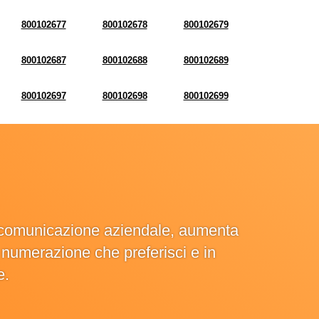
800102677
800102678
800102679
800102687
800102688
800102689
800102697
800102698
800102699
la comunicazione aziendale, aumenta
la numerazione che preferisci e in
e.