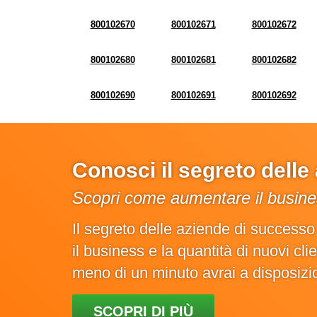
800102670
800102671
800102672
800102680
800102681
800102682
800102690
800102691
800102692
Conosci il segreto dell
Scopri come aumentare il busines
Il segreto delle aziende di success
il business e la quantità di nuovi cl
meno di un minuto avrai a disposiz
SCOPRI DI PIÙ