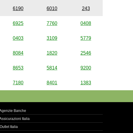
6190
6010
243
6925
7760
0408
0403
3109
5779
8084
1820
2546
8653
5814
9200
7180
8401
1383
Agenzie Banche
Assicurazioni Italia
Outlet Italia