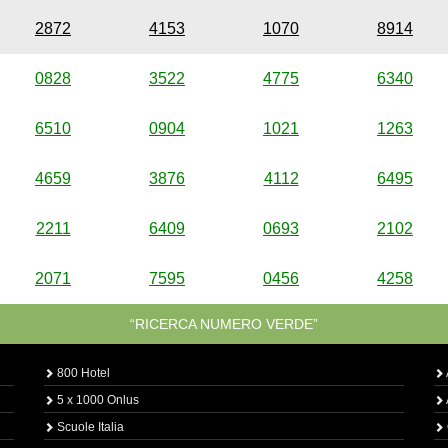
2872
4153
1070
8914
0828
3522
4775
6340
6510
0904
1021
1263
4659
3876
4112
6495
2211
6409
0693
2102
2071
7595
0456
4258
“RICERCA NUMERO VERDE”
800 Hotel
5 x 1000 Onlus
Scuole Italia