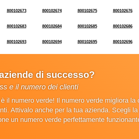
800102673
800102674
800102675
800102676
800102683
800102684
800102685
800102686
800102693
800102694
800102695
800102696
e aziende di successo?
s e il numero dei clienti
o è il numero verde! Il numero verde migliora 
ienti. Attivalo anche per la tua azienda. Scegli 
ione un numero verde perfettamente funzionant