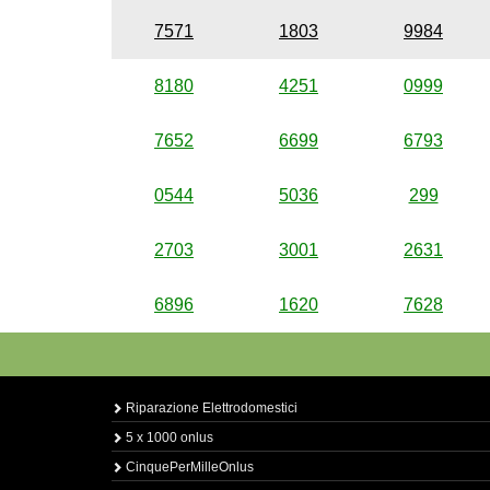
7571
1803
9984
8180
4251
0999
7652
6699
6793
0544
5036
299
2703
3001
2631
6896
1620
7628
Riparazione Elettrodomestici
5 x 1000 onlus
CinquePerMilleOnlus