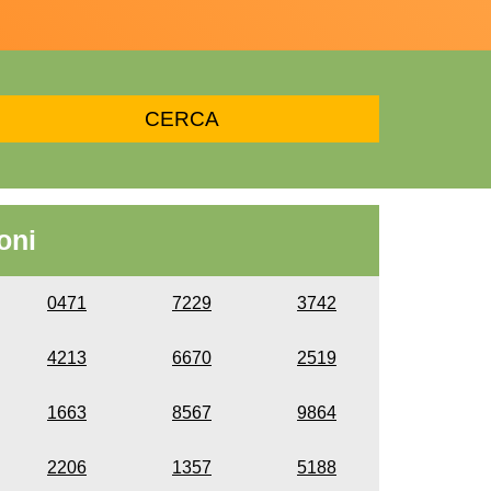
oni
0471
7229
3742
4213
6670
2519
1663
8567
9864
2206
1357
5188