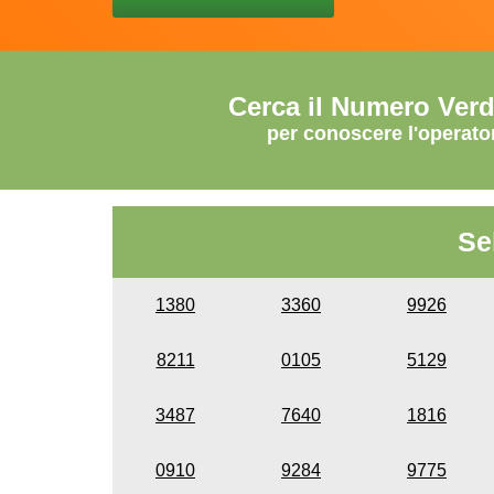
Cerca il Numero Ver
per conoscere l'operato
Se
1380
3360
9926
8211
0105
5129
3487
7640
1816
0910
9284
9775