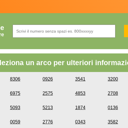
de
re
leziona un arco per ulteriori informazi
8306
0926
3541
3200
6975
2575
4853
2708
5093
5213
1874
0136
0059
2776
0343
3582