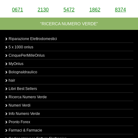
0671
2130
5472
1862
8374
“RICERCA NUMERO VERDE”
Riparazione Elettrodomestici
5 x 1000 onlus
CinquePerMilleOnlus
MyOnlus
BolognaIdraulico
hair
Libri Best Sellers
Ricerca Numero Verde
Numeri Verdi
Info Numero Verde
Pronto Forex
Farmaci & Farmacie