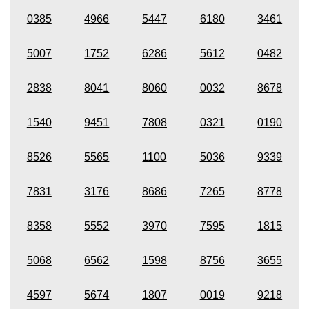
0385
4966
5447
6180
3461
5007
1752
6286
5612
0482
2838
8041
8060
0032
8678
1540
9451
7808
0321
0190
8526
5565
1100
5036
9339
7831
3176
8686
7265
8778
8358
5552
3970
7595
1815
5068
6562
1598
8756
3655
4597
5674
1807
0019
9218