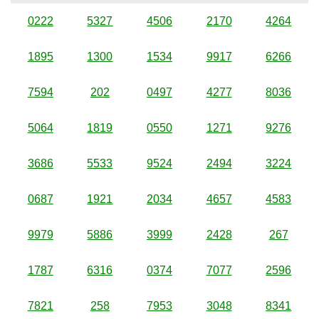
0222
5327
4506
2170
4264
1895
1300
1534
9917
6266
7594
202
0497
4277
8036
5064
1819
0550
1271
9276
3686
5533
9524
2494
3224
0687
1921
2034
4657
4583
9979
5886
3999
2428
267
1787
6316
0374
7077
2596
7821
258
7953
3048
8341