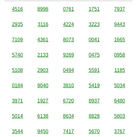
4516
8998
0761
1751
7937
2935
3116
4224
3223
9443
7109
4361
8073
0041
1665
5740
2133
9269
0475
0958
5108
2903
0494
5591
1185
0184
9040
3810
5419
5034
3971
1927
6720
8937
6480
5014
6138
8634
8828
5803
3544
9450
7417
5670
3767