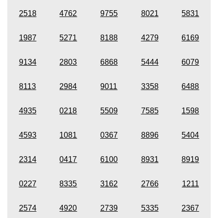
2518
4762
9755
8021
5831
1987
5271
8188
4279
6169
9134
2803
6868
5444
6079
8113
2984
9011
3358
6488
4935
0218
5509
7585
1598
4593
1081
0367
8896
5404
2314
0417
6100
8931
8919
0227
8335
3162
2766
1211
2574
4920
2739
5335
2367