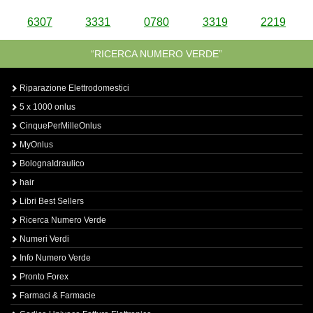
6307
3331
0780
3319
2219
“RICERCA NUMERO VERDE”
Riparazione Elettrodomestici
5 x 1000 onlus
CinquePerMilleOnlus
MyOnlus
BolognaIdraulico
hair
Libri Best Sellers
Ricerca Numero Verde
Numeri Verdi
Info Numero Verde
Pronto Forex
Farmaci & Farmacie