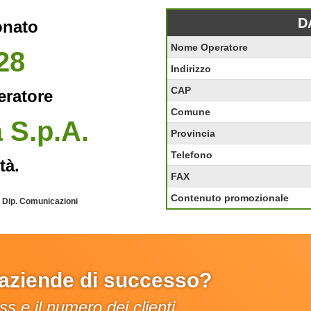
D
onato
Nome Operatore
28
Indirizzo
CAP
eratore
Comune
a S.p.A.
Provincia
Telefono
tà.
FAX
Contenuto promozionale
- Dip. Comunicazioni
e aziende di successo?
s e il numero dei clienti