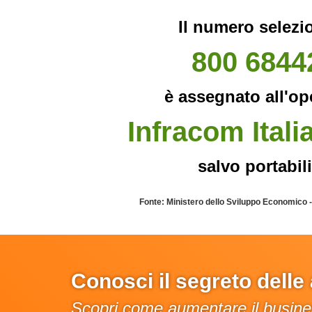
Il numero selezi
800 6844
è assegnato all'op
Infracom Itali
salvo portabili
Fonte: Ministero dello Sviluppo Economico 
Conosci il segreto dell
Scopri come aumentare il busines