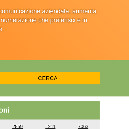
la comunicazione aziendale, aumenta
la numerazione che preferisci e in
e.
oni
2859
1211
7063