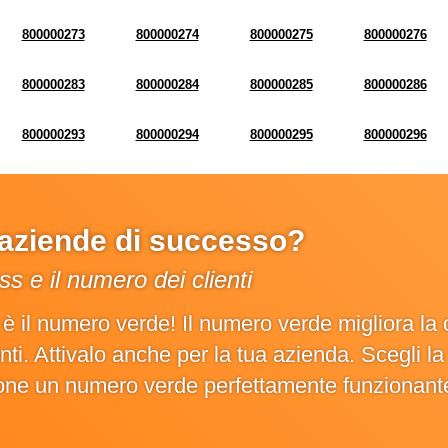
800000273
800000274
800000275
800000276
800000283
800000284
800000285
800000286
800000293
800000294
800000295
800000296
e aziende di successo?
s e il numero dei clienti
o è il numero verde! Il numero verde migliora 
ienti. Attivalo anche per la tua azienda. Scegli 
ione un numero verde perfettamente funzionant