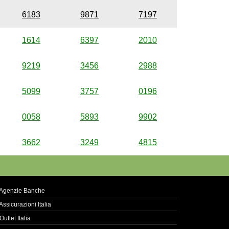
6183
9871
7197
1614
6397
2010
9219
3456
2988
5099
3757
0196
0058
5893
9902
3662
3249
4815
Agenzie Banche
Assicurazioni Italia
Outlet Italia