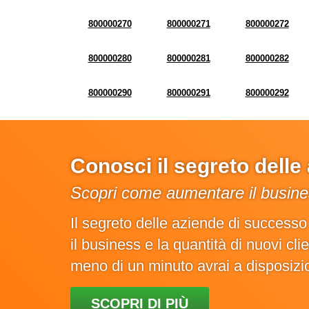
800000270
800000271
800000272
800000280
800000281
800000282
800000290
800000291
800000292
Conosci il segreto dell
Scopri come aumentare il busines
Il segreto delle aziende di success
il business e la quantità di nuovi cl
meno di un minuto avrai a disposiz
SCOPRI DI PIÙ