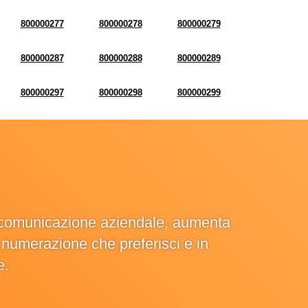
800000277
800000278
800000279
800000287
800000288
800000289
800000297
800000298
800000299
la comunicazione aziendale, aumenta
la numerazione che preferisci e in
e.