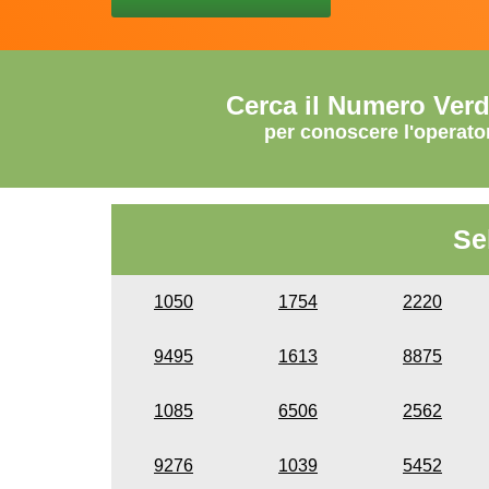
Cerca il Numero Ver
per conoscere l'operato
Se
1050
1754
2220
9495
1613
8875
1085
6506
2562
9276
1039
5452