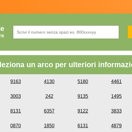
de
re
leziona un arco per ulteriori informazi
9163
4130
5180
4461
3003
242
9135
1495
8131
6357
9122
3833
0870
1850
6131
4879