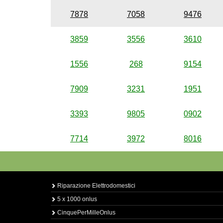
7878
7058
9476
3859
3556
3610
1556
268
9154
7909
3231
1951
3393
9805
0902
7714
3972
8016
Riparazione Elettrodomestici
5 x 1000 onlus
CinquePerMilleOnlus