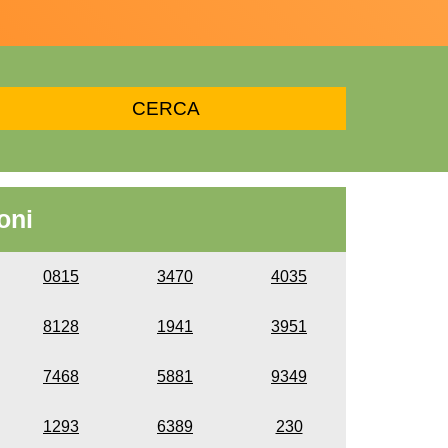
oni
0815
3470
4035
8128
1941
3951
7468
5881
9349
1293
6389
230