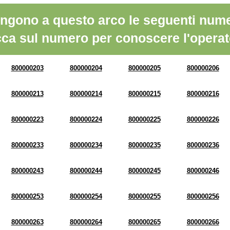
ngono a questo arco le seguenti nume
cca sul numero per conoscere l'operat
800000203
800000204
800000205
800000206
800000213
800000214
800000215
800000216
800000223
800000224
800000225
800000226
800000233
800000234
800000235
800000236
800000243
800000244
800000245
800000246
800000253
800000254
800000255
800000256
800000263
800000264
800000265
800000266