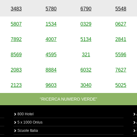
3483
5780
6790
5548
5807
1534
0329
0627
7892
4007
5134
2841
8569
4595
321
5596
2083
8884
6032
7627
2123
9603
3040
5025
“RICERCA NUMERO VERDE”
800 Hotel
5 x 1000 Onlus
Scuole Italia