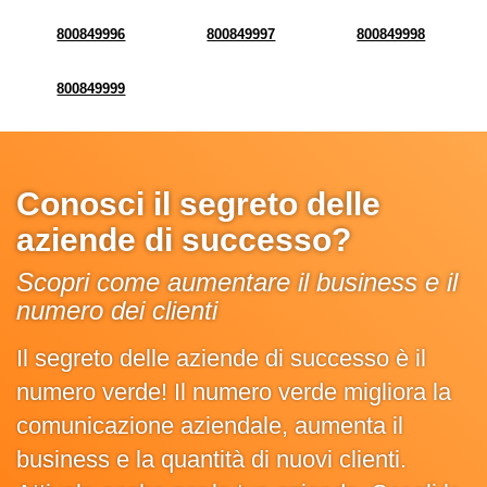
800849996
800849997
800849998
800849999
Conosci il segreto delle
aziende di successo?
Scopri come aumentare il business e il
numero dei clienti
Il segreto delle aziende di successo è il
numero verde! Il numero verde migliora la
comunicazione aziendale, aumenta il
business e la quantità di nuovi clienti.