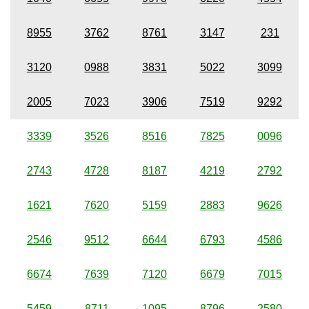
8955
3762
8761
3147
231
3120
0988
3831
5022
3099
2005
7023
3906
7519
9292
3339
3526
8516
7825
0096
2743
4728
8187
4219
2792
1621
7620
5159
2883
9626
2546
9512
6644
6793
4586
6674
7639
7120
6679
7015
5459
8711
1095
8796
2580