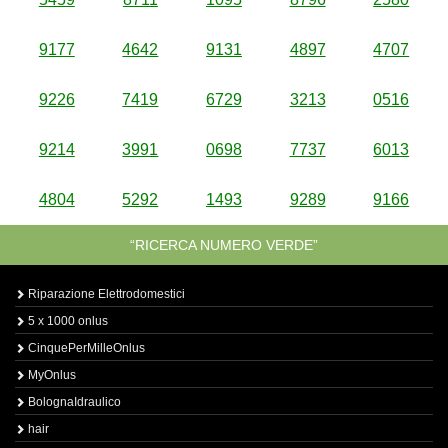
9177
4642
9131
4897
4707
9226
7419
6729
3213
0516
9214
3991
0698
7737
6013
4804
5292
1493
9289
9166
“RICERCA NUMERO VERDE”
Riparazione Elettrodomestici
5 x 1000 onlus
CinquePerMilleOnlus
MyOnlus
BolognaIdraulico
hair