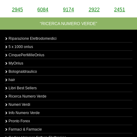
2945
6084
9174
2922
2451
“RICERCA NUMERO VERDE”
Riparazione Elettrodomestici
5 x 1000 onlus
CinquePerMilleOnlus
MyOnlus
BolognaIdraulico
hair
Libri Best Sellers
Ricerca Numero Verde
Numeri Verdi
Info Numero Verde
Pronto Forex
Farmaci & Farmacie