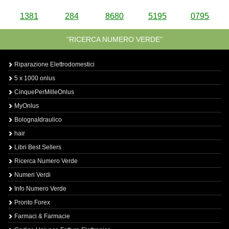
1381
284
8680
5195
0795
“RICERCA NUMERO VERDE”
Riparazione Elettrodomestici
5 x 1000 onlus
CinquePerMilleOnlus
MyOnlus
BolognaIdraulico
hair
Libri Best Sellers
Ricerca Numero Verde
Numeri Verdi
Info Numero Verde
Pronto Forex
Farmaci & Farmacie