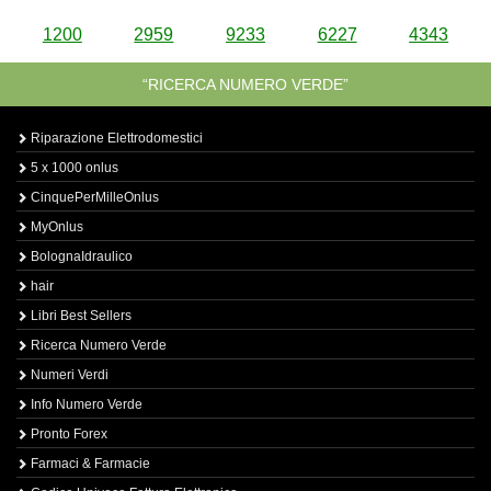
1200
2959
9233
6227
4343
“RICERCA NUMERO VERDE”
Riparazione Elettrodomestici
5 x 1000 onlus
CinquePerMilleOnlus
MyOnlus
BolognaIdraulico
hair
Libri Best Sellers
Ricerca Numero Verde
Numeri Verdi
Info Numero Verde
Pronto Forex
Farmaci & Farmacie