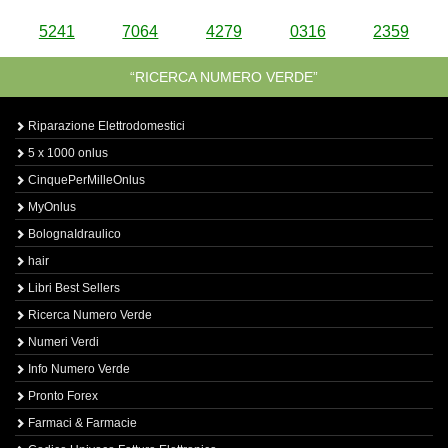
5241
7064
4279
0316
2359
“RICERCA NUMERO VERDE”
Riparazione Elettrodomestici
5 x 1000 onlus
CinquePerMilleOnlus
MyOnlus
BolognaIdraulico
hair
Libri Best Sellers
Ricerca Numero Verde
Numeri Verdi
Info Numero Verde
Pronto Forex
Farmaci & Farmacie