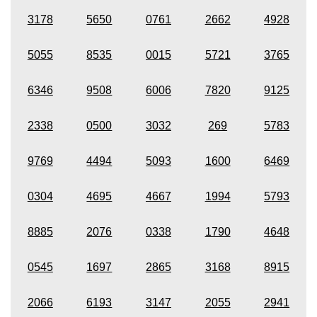
3178
5650
0761
2662
4928
5055
8535
0015
5721
3765
6346
9508
6006
7820
9125
2338
0500
3032
269
5783
9769
4494
5093
1600
6469
0304
4695
4667
1994
5793
8885
2076
0338
1790
4648
0545
1697
2865
3168
8915
2066
6193
3147
2055
2941