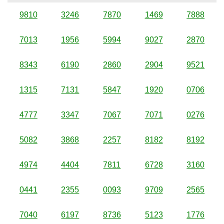
9810
3246
7870
1469
7888
7013
1956
5994
9027
2870
8343
6190
2860
2904
9521
1315
7131
5847
1920
0706
4777
3347
7067
7071
0276
5082
3868
2257
8182
8192
4974
4404
7811
6728
3160
0441
2355
0093
9709
2565
7040
6197
8736
5123
1776