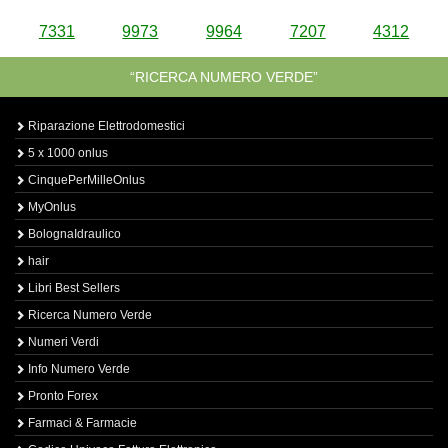
7331
9973
9964
7207
4312
“RICERCA NUMERO VERDE”
Riparazione Elettrodomestici
5 x 1000 onlus
CinquePerMilleOnlus
MyOnlus
BolognaIdraulico
hair
Libri Best Sellers
Ricerca Numero Verde
Numeri Verdi
Info Numero Verde
Pronto Forex
Farmaci & Farmacie