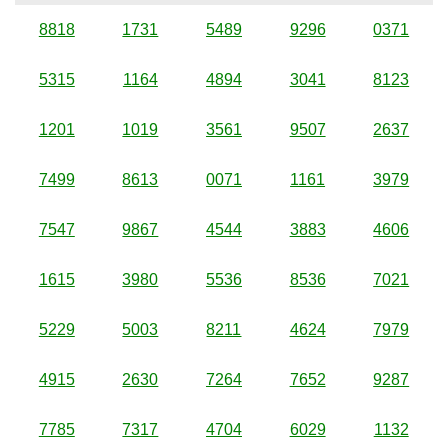
8818
1731
5489
9296
0371
5315
1164
4894
3041
8123
1201
1019
3561
9507
2637
7499
8613
0071
1161
3979
7547
9867
4544
3883
4606
1615
3980
5536
8536
7021
5229
5003
8211
4624
7979
4915
2630
7264
7652
9287
7785
7317
4704
6029
1132