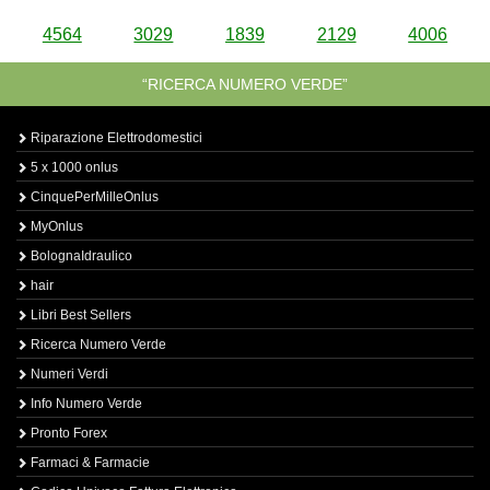
4564
3029
1839
2129
4006
“RICERCA NUMERO VERDE”
Riparazione Elettrodomestici
5 x 1000 onlus
CinquePerMilleOnlus
MyOnlus
BolognaIdraulico
hair
Libri Best Sellers
Ricerca Numero Verde
Numeri Verdi
Info Numero Verde
Pronto Forex
Farmaci & Farmacie