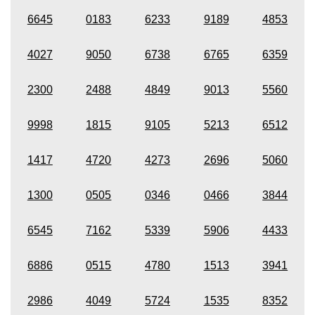
6645
0183
6233
9189
4853
4027
9050
6738
6765
6359
2300
2488
4849
9013
5560
9998
1815
9105
5213
6512
1417
4720
4273
2696
5060
1300
0505
0346
0466
3844
6545
7162
5339
5906
4433
6886
0515
4780
1513
3941
2986
4049
5724
1535
8352