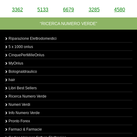
3362
5133
6679
3285
4580
“RICERCA NUMERO VERDE”
Riparazione Elettrodomestici
5 x 1000 onlus
CinquePerMilleOnlus
MyOnlus
BolognaIdraulico
hair
Libri Best Sellers
Ricerca Numero Verde
Numeri Verdi
Info Numero Verde
Pronto Forex
Farmaci & Farmacie