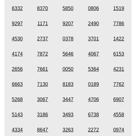
6332
8370
5850
0806
1519
9297
1171
9207
2490
7786
4530
2737
0378
3701
1422
4174
7872
5646
4067
6153
2656
7661
0050
5364
4231
6663
7130
8183
0189
7762
5268
3067
3447
4706
6907
5143
3186
3493
6738
4558
4334
8647
3263
2272
0974