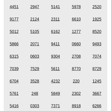
4451
2947
5141
5978
2520
9177
2124
2311
6610
1925
5012
5105
6162
1277
8520
5866
2071
9411
0660
9493
6315
0603
9304
2708
7074
7039
7529
5611
8770
8729
6704
3528
4232
220
1245
5761
248
5849
2302
3667
5416
0303
7371
8918
6266