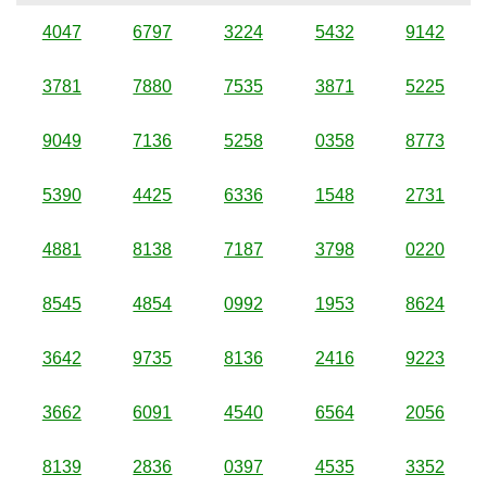
4047
6797
3224
5432
9142
3781
7880
7535
3871
5225
9049
7136
5258
0358
8773
5390
4425
6336
1548
2731
4881
8138
7187
3798
0220
8545
4854
0992
1953
8624
3642
9735
8136
2416
9223
3662
6091
4540
6564
2056
8139
2836
0397
4535
3352