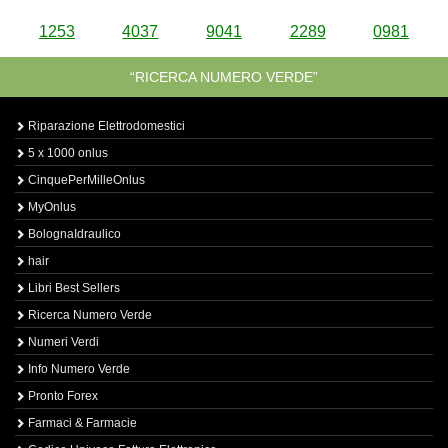
1253
4037
9041
2289
0981
“RICERCA NUMERO VERDE”
Riparazione Elettrodomestici
5 x 1000 onlus
CinquePerMilleOnlus
MyOnlus
BolognaIdraulico
hair
Libri Best Sellers
Ricerca Numero Verde
Numeri Verdi
Info Numero Verde
Pronto Forex
Farmaci & Farmacie