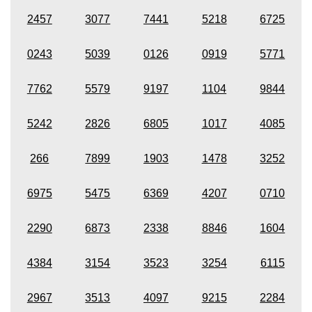
2457
3077
7441
5218
6725
0243
5039
0126
0919
5771
7762
5579
9197
1104
9844
5242
2826
6805
1017
4085
266
7899
1903
1478
3252
6975
5475
6369
4207
0710
2290
6873
2338
8846
1604
4384
3154
3523
3254
6115
2967
3513
4097
9215
2284