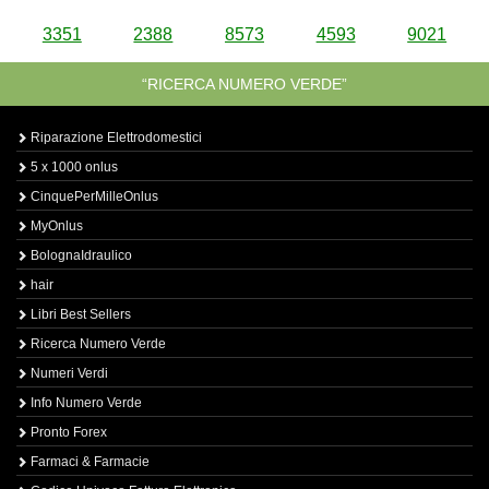
3351
2388
8573
4593
9021
“RICERCA NUMERO VERDE”
Riparazione Elettrodomestici
5 x 1000 onlus
CinquePerMilleOnlus
MyOnlus
BolognaIdraulico
hair
Libri Best Sellers
Ricerca Numero Verde
Numeri Verdi
Info Numero Verde
Pronto Forex
Farmaci & Farmacie