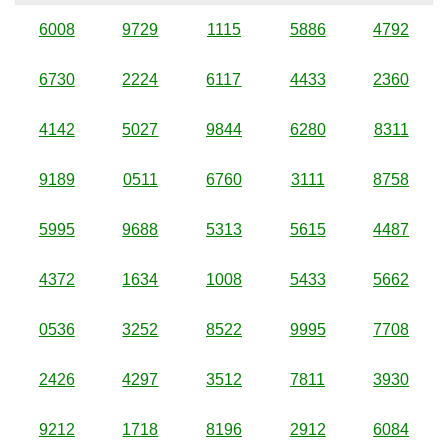
6008
9729
1115
5886
4792
6730
2224
6117
4433
2360
4142
5027
9844
6280
8311
9189
0511
6760
3111
8758
5995
9688
5313
5615
4487
4372
1634
1008
5433
5662
0536
3252
8522
9995
7708
2426
4297
3512
7811
3930
9212
1718
8196
2912
6084