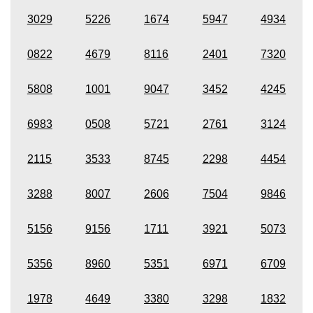
3029
5226
1674
5947
4934
0822
4679
8116
2401
7320
5808
1001
9047
3452
4245
6983
0508
5721
2761
3124
2115
3533
8745
2298
4454
3288
8007
2606
7504
9846
5156
9156
1711
3921
5073
5356
8960
5351
6971
6709
1978
4649
3380
3298
1832