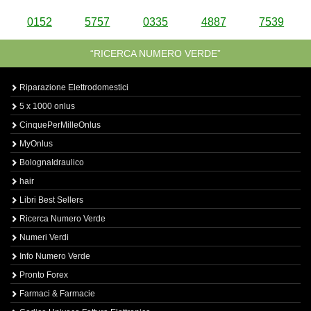
0152
5757
0335
4887
7539
“RICERCA NUMERO VERDE”
Riparazione Elettrodomestici
5 x 1000 onlus
CinquePerMilleOnlus
MyOnlus
BolognaIdraulico
hair
Libri Best Sellers
Ricerca Numero Verde
Numeri Verdi
Info Numero Verde
Pronto Forex
Farmaci & Farmacie