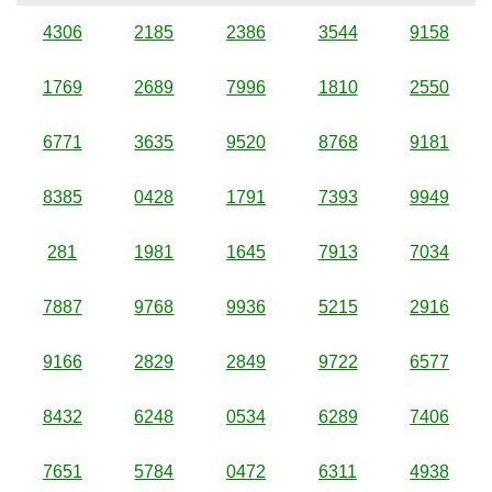
4306
2185
2386
3544
9158
1769
2689
7996
1810
2550
6771
3635
9520
8768
9181
8385
0428
1791
7393
9949
281
1981
1645
7913
7034
7887
9768
9936
5215
2916
9166
2829
2849
9722
6577
8432
6248
0534
6289
7406
7651
5784
0472
6311
4938