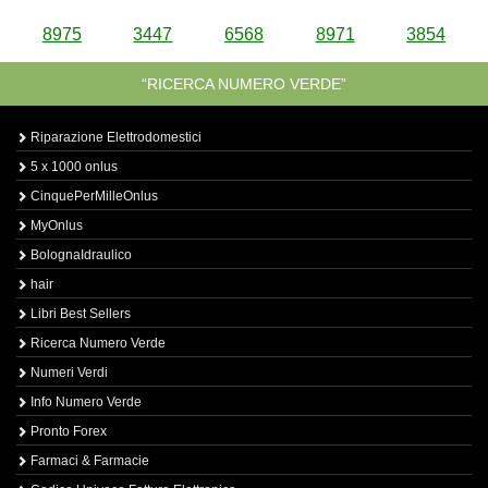
8975
3447
6568
8971
3854
“RICERCA NUMERO VERDE”
Riparazione Elettrodomestici
5 x 1000 onlus
CinquePerMilleOnlus
MyOnlus
BolognaIdraulico
hair
Libri Best Sellers
Ricerca Numero Verde
Numeri Verdi
Info Numero Verde
Pronto Forex
Farmaci & Farmacie