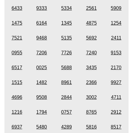
6433
9333
5334
2561
5909
1475
6164
1345
4875
1254
7521
9468
5135
5692
2411
0955
7206
7726
7240
9153
6517
0025
5688
3435
2170
1515
1482
8961
2366
9927
4696
9508
2844
3002
4711
1216
1794
0757
8765
2912
6937
5480
4289
5816
8517