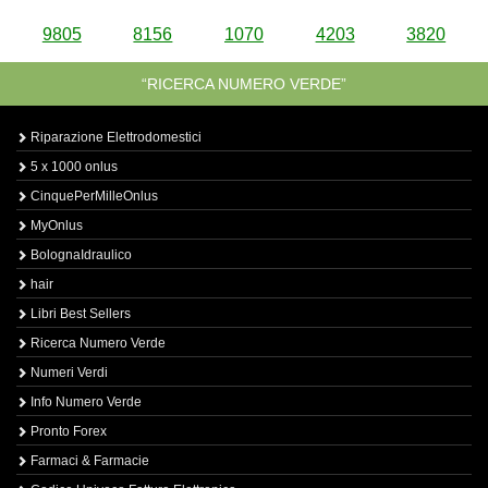
9805
8156
1070
4203
3820
“RICERCA NUMERO VERDE”
Riparazione Elettrodomestici
5 x 1000 onlus
CinquePerMilleOnlus
MyOnlus
BolognaIdraulico
hair
Libri Best Sellers
Ricerca Numero Verde
Numeri Verdi
Info Numero Verde
Pronto Forex
Farmaci & Farmacie