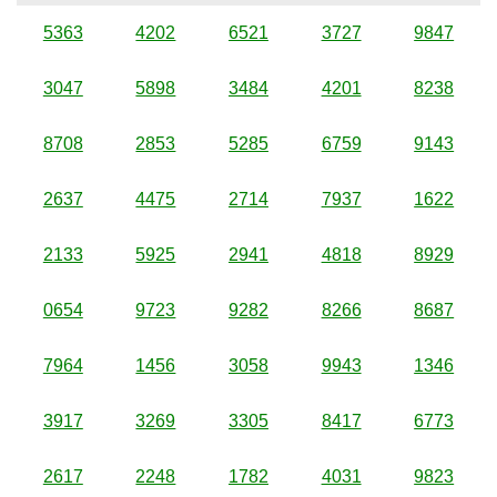
5363
4202
6521
3727
9847
3047
5898
3484
4201
8238
8708
2853
5285
6759
9143
2637
4475
2714
7937
1622
2133
5925
2941
4818
8929
0654
9723
9282
8266
8687
7964
1456
3058
9943
1346
3917
3269
3305
8417
6773
2617
2248
1782
4031
9823