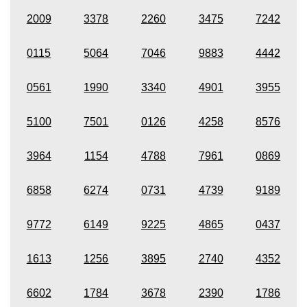
2009
3378
2260
3475
7242
0115
5064
7046
9883
4442
0561
1990
3340
4901
3955
5100
7501
0126
4258
8576
3964
1154
4788
7961
0869
6858
6274
0731
4739
9189
9772
6149
9225
4865
0437
1613
1256
3895
2740
4352
6602
1784
3678
2390
1786