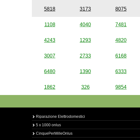
5818
3173
8075
1108
4040
7481
4243
1293
4820
3007
2733
6168
6480
1390
6333
1862
326
9854
Riparazione Elettrodomestici
5 x 1000 onlus
CinquePerMilleOnlus