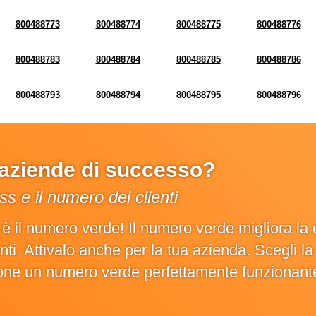
800488773
800488774
800488775
800488776
800488783
800488784
800488785
800488786
800488793
800488794
800488795
800488796
e aziende di successo?
s e il numero dei clienti
o è il numero verde! Il numero verde migliora 
ienti. Attivalo anche per la tua azienda. Scegli 
ione un numero verde perfettamente funzionant