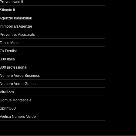
Preventivato.it
Stimato.it
Agenzie Immobiliari
Immobiliari Agenzie
Preventivo Assicurato
Tasso Mutuo
Ok Dentisti
800 italia
800 professional
Numero Verde Business
Numero Verde Gratuito
Viralizza
Domus Montascale
Sprint800
Verfica Numero Verde