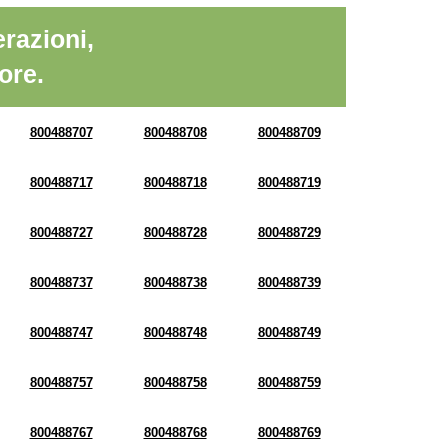
razioni,
ore.
800488707
800488708
800488709
800488717
800488718
800488719
800488727
800488728
800488729
800488737
800488738
800488739
800488747
800488748
800488749
800488757
800488758
800488759
800488767
800488768
800488769