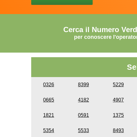
Cerca il Numero Ver
per conoscere l'operato
Se
0326
8399
5229
0665
4182
4907
1821
0591
1375
5354
5533
8493