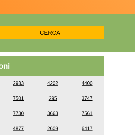
oni
2983
4202
4400
7501
295
3747
7730
3663
7561
4877
2609
6417