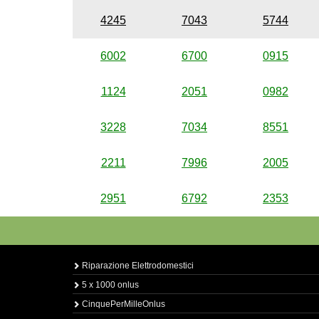
4245
7043
5744
6002
6700
0915
1124
2051
0982
3228
7034
8551
2211
7996
2005
2951
6792
2353
Riparazione Elettrodomestici
5 x 1000 onlus
CinquePerMilleOnlus