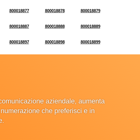
800018877
800018878
800018879
800018887
800018888
800018889
800018897
800018898
800018899
la comunicazione aziendale, aumenta
la numerazione che preferisci e in
e.