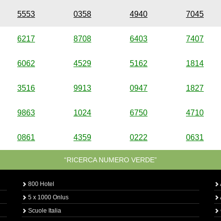
5553
0358
4940
7045
6217
8708
6403
7407
6062
4529
5162
1814
3516
9913
0947
1827
9863
1024
6750
4710
0861
4359
0222
0631
“RICERCA NUMERO VERDE”
800 Hotel
5 x 1000 Onlus
Scuole Italia