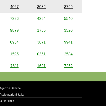
4067
3082
8799
7236
4294
5540
9879
1755
3320
8934
3671
9941
1595
0361
2584
7611
1621
7252
Agenzie Banche
Assicurazioni Italia
Outlet Italia