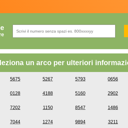
de
re
leziona un arco per ulteriori informazi
5675
5267
5793
0656
0128
4188
5160
2902
7202
1150
8547
1486
7044
1274
9894
3211