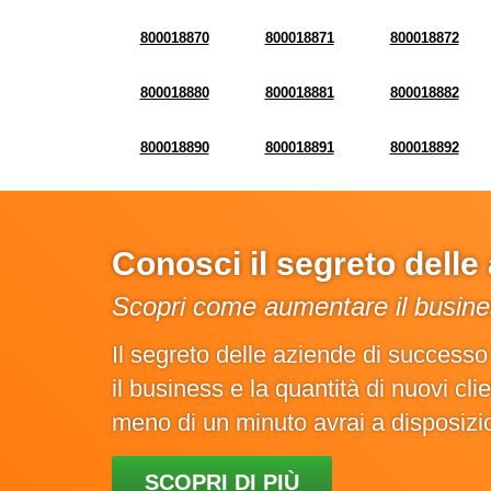
800018870
800018871
800018872
800018880
800018881
800018882
800018890
800018891
800018892
Conosci il segreto dell
Scopri come aumentare il busines
Il segreto delle aziende di success
il business e la quantità di nuovi cl
meno di un minuto avrai a disposiz
SCOPRI DI PIÙ