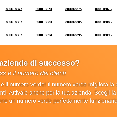
800018873
800018874
800018875
800018876
800018883
800018884
800018885
800018886
800018893
800018894
800018895
800018896
e aziende di successo?
s e il numero dei clienti
o è il numero verde! Il numero verde migliora 
ienti. Attivalo anche per la tua azienda. Scegli 
ione un numero verde perfettamente funzionant