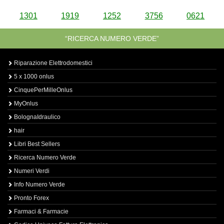
1301
1919
1252
3756
0621
“RICERCA NUMERO VERDE”
Riparazione Elettrodomestici
5 x 1000 onlus
CinquePerMilleOnlus
MyOnlus
BolognaIdraulico
hair
Libri Best Sellers
Ricerca Numero Verde
Numeri Verdi
Info Numero Verde
Pronto Forex
Farmaci & Farmacie