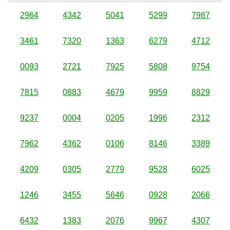
2964
4342
5041
5299
7987
3461
7320
1363
6279
4712
0093
2721
7925
5808
9754
7815
0883
4679
9959
8829
9237
0004
0205
1996
2312
7962
4362
0106
8146
3389
4209
0305
2779
9528
6025
1246
3455
5646
0928
2066
6432
1383
2076
9967
4307