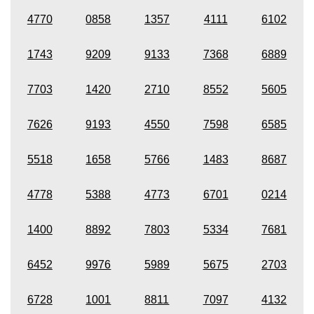
4770
0858
1357
4111
6102
1743
9209
9133
7368
6889
7703
1420
2710
8552
5605
7626
9193
4550
7598
6585
5518
1658
5766
1483
8687
4778
5388
4773
6701
0214
1400
8892
7803
5334
7681
6452
9976
5989
5675
2703
6728
1001
8811
7097
4132