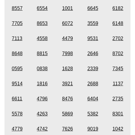
8557
6554
1001
6645
6182
7705
8653
6072
3559
6148
7113
4558
4479
9531
2702
8648
8815
7998
2646
8702
0595
0838
1628
2339
7345
9514
1816
3921
2688
1137
6611
4796
8476
6404
2735
5578
4263
5869
5382
8301
4779
4742
7626
9019
1042