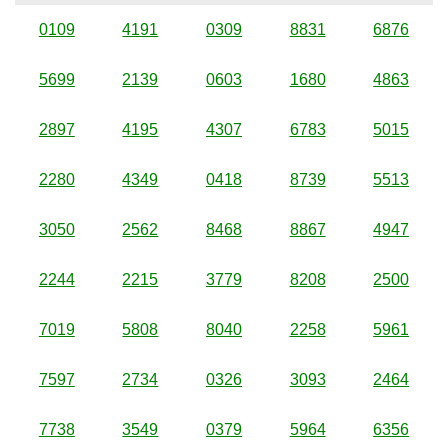
0109
4191
0309
8831
6876
5699
2139
0603
1680
4863
2897
4195
4307
6783
5015
2280
4349
0418
8739
5513
3050
2562
8468
8867
4947
2244
2215
3779
8208
2500
7019
5808
8040
2258
5961
7597
2734
0326
3093
2464
7738
3549
0379
5964
6356