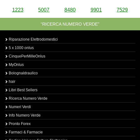
1223
5007
8480
9901
7529
“RICERCA NUMERO VERDE”
Riparazione Elettrodomestici
5 x 1000 onlus
CinquePerMilleOnlus
MyOnlus
BolognaIdraulico
hair
Libri Best Sellers
Ricerca Numero Verde
Numeri Verdi
Info Numero Verde
Pronto Forex
Farmaci & Farmacie