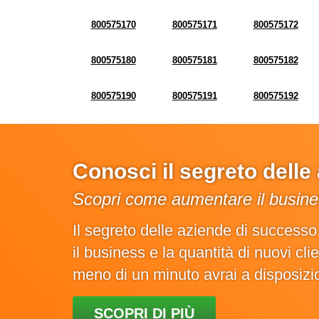
800575170
800575171
800575172
800575180
800575181
800575182
800575190
800575191
800575192
Conosci il segreto dell
Scopri come aumentare il busines
Il segreto delle aziende di success
il business e la quantità di nuovi cl
meno di un minuto avrai a disposiz
SCOPRI DI PIÙ