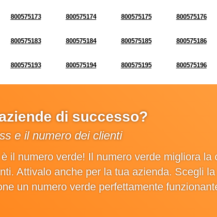
800575173
800575174
800575175
800575176
800575183
800575184
800575185
800575186
800575193
800575194
800575195
800575196
e aziende di successo?
s e il numero dei clienti
o è il numero verde! Il numero verde migliora 
ienti. Attivalo anche per la tua azienda. Scegli 
ione un numero verde perfettamente funzionant