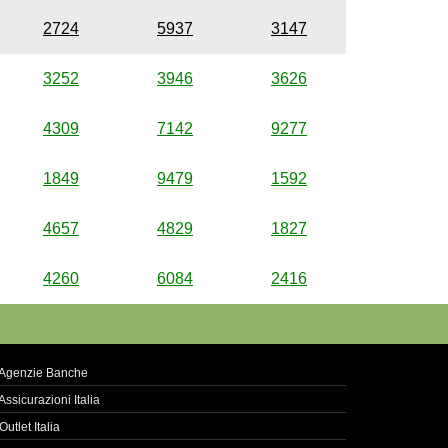
2724
5937
3147
3252
3946
3626
4309
7142
9277
1849
9479
1592
4657
4829
1827
4260
6084
2416
Agenzie Banche
Assicurazioni Italia
Outlet Italia