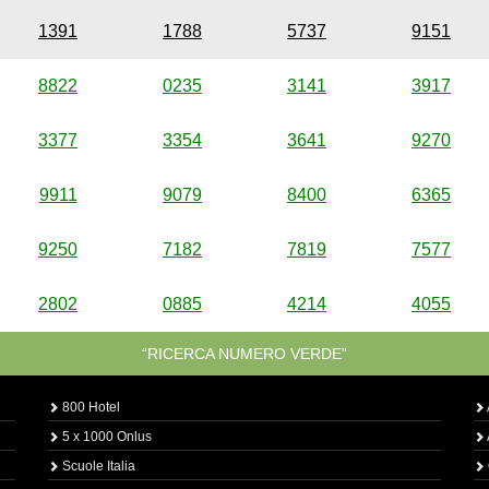
1391
1788
5737
9151
8822
0235
3141
3917
3377
3354
3641
9270
9911
9079
8400
6365
9250
7182
7819
7577
2802
0885
4214
4055
“RICERCA NUMERO VERDE”
800 Hotel
5 x 1000 Onlus
Scuole Italia