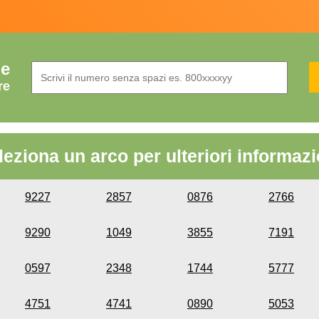
de
re
leziona un arco per ulteriori informazi
9227
2857
0876
2766
9290
1049
3855
7191
0597
2348
1744
5777
4751
4741
0890
5053