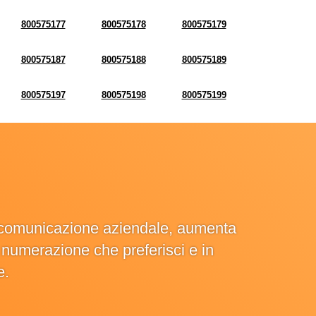
800575177
800575178
800575179
800575187
800575188
800575189
800575197
800575198
800575199
la comunicazione aziendale, aumenta
la numerazione che preferisci e in
e.