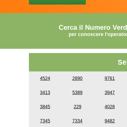
Cerca il Numero Ver
per conoscere l'operato
Se
4524
2890
9761
3413
5389
3947
3845
229
4028
7345
7334
9482