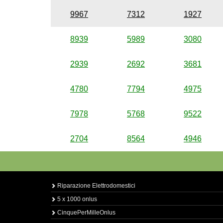
9967
7312
1927
8939
5989
3080
2939
2692
3681
4780
7794
4975
7978
5768
9522
2704
8564
4946
Riparazione Elettrodomestici
5 x 1000 onlus
CinquePerMilleOnlus