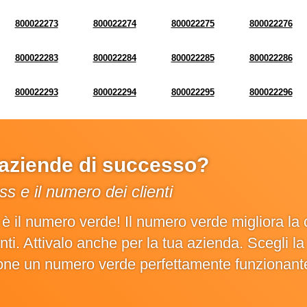
800022273
800022274
800022275
800022276
800022283
800022284
800022285
800022286
800022293
800022294
800022295
800022296
e aziende di successo?
s e il numero dei clienti
o è il numero verde! Il numero verde migliora 
ienti. Attivalo anche per la tua azienda. Scegli 
ione un numero verde perfettamente funzionant