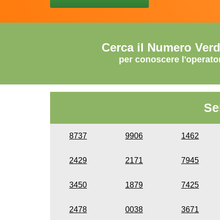
Cerca il Numero Ver
per conoscere l'operato
Se
8737
9906
1462
2429
2171
7945
3450
1879
7425
2478
0038
3671