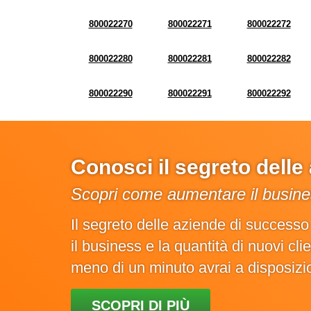
800022270
800022271
800022272
800022280
800022281
800022282
800022290
800022291
800022292
Conosci il segreto dell
Scopri come aumentare il busines
Il segreto delle aziende di success
il business e la quantità di nuovi cl
meno di un minuto avrai a disposiz
SCOPRI DI PIÙ