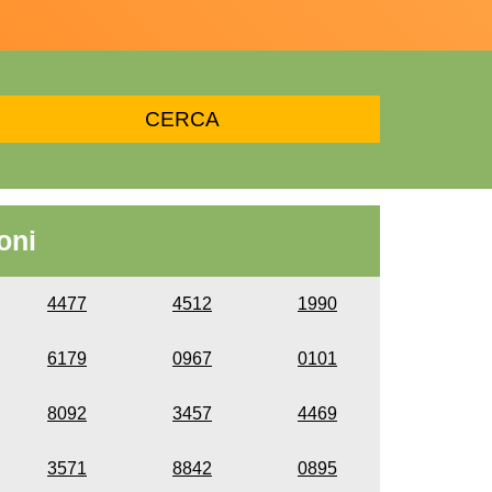
oni
4477
4512
1990
6179
0967
0101
8092
3457
4469
3571
8842
0895