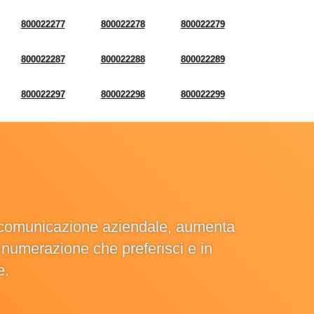
800022277
800022278
800022279
800022287
800022288
800022289
800022297
800022298
800022299
la comunicazione aziendale, aumenta
la numerazione che preferisci e in
e.