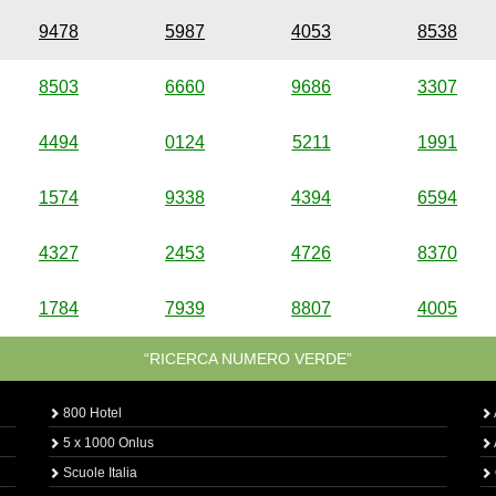
9478
5987
4053
8538
8503
6660
9686
3307
4494
0124
5211
1991
1574
9338
4394
6594
4327
2453
4726
8370
1784
7939
8807
4005
“RICERCA NUMERO VERDE”
800 Hotel
5 x 1000 Onlus
Scuole Italia