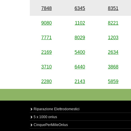
7848
6345
8351
9080
1102
8221
7771
8029
1203
2169
5400
2634
3710
6440
3868
2280
2143
5859
Riparazione Elettrodomestici
5 x 1000 onlus
CinquePerMilleOnlus