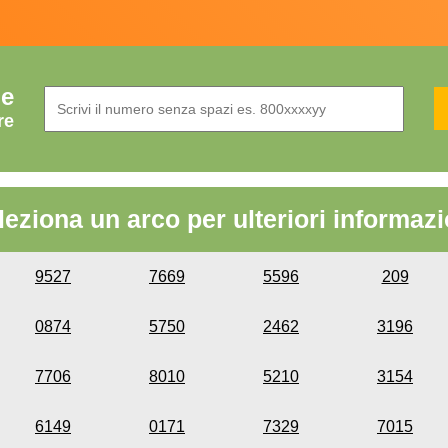
de
re
leziona un arco per ulteriori informazi
9527
7669
5596
209
0874
5750
2462
3196
7706
8010
5210
3154
6149
0171
7329
7015