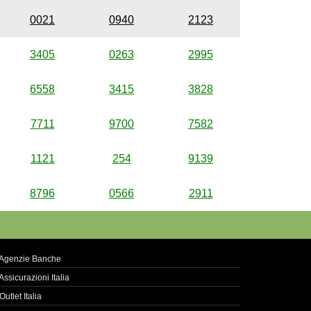
0021
0940
2123
3405
0263
2995
6558
3415
3828
7711
9700
7582
1121
254
9139
8796
0566
2911
Agenzie Banche
Assicurazioni Italia
Outlet Italia