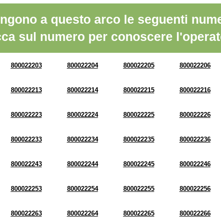
ngono a questo arco le seguenti nume
cca sul numero per conoscere l'operat
800022203
800022204
800022205
800022206
800022213
800022214
800022215
800022216
800022223
800022224
800022225
800022226
800022233
800022234
800022235
800022236
800022243
800022244
800022245
800022246
800022253
800022254
800022255
800022256
800022263
800022264
800022265
800022266