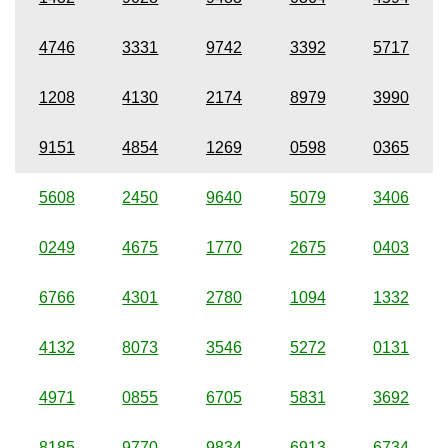
4746
3331
9742
3392
5717
1208
4130
2174
8979
3990
9151
4854
1269
0598
0365
5608
2450
9640
5079
3406
0249
4675
1770
2675
0403
6766
4301
2780
1094
1332
4132
8073
3546
5272
0131
4971
0855
6705
5831
3692
8185
9770
9834
6913
6734