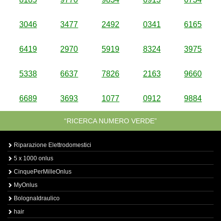
3046
3477
2492
0341
6165
6419
2970
5919
8324
3975
5338
6637
7826
2163
9660
6689
3693
1077
0912
9884
“RICERCA NUMERO VERDE”
Riparazione Elettrodomestici
5 x 1000 onlus
CinquePerMilleOnlus
MyOnlus
BolognaIdraulico
hair