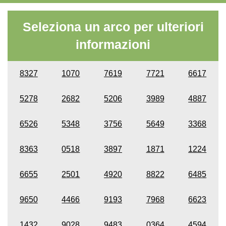
Seleziona un arco per ulteriori
informazioni
8327
1070
7619
7721
6617
5278
2682
5206
3989
4887
6526
5348
3756
5649
3368
8363
0518
3897
1871
1224
6655
2501
4920
8822
6485
9650
4466
9193
7968
6623
1432
9028
9483
0364
4594