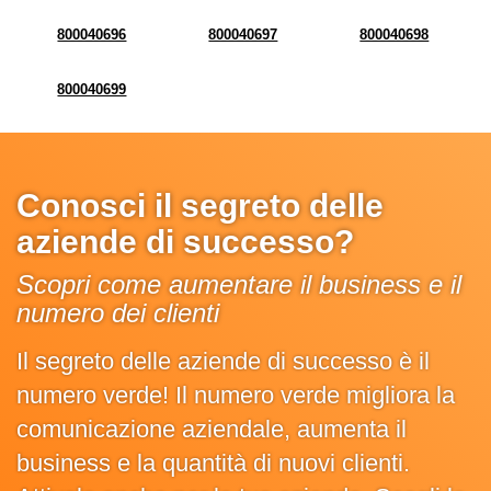
800040696
800040697
800040698
800040699
Conosci il segreto delle
aziende di successo?
Scopri come aumentare il business e il
numero dei clienti
Il segreto delle aziende di successo è il
numero verde! Il numero verde migliora la
comunicazione aziendale, aumenta il
business e la quantità di nuovi clienti.