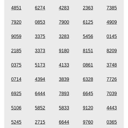
4851
6274
4283
2363
7385
7920
0853
7900
6125
4909
9059
3375
3283
5456
0145
2185
3373
9180
8151
8209
0375
5173
4133
0861
3748
0714
4394
3839
6328
7726
6925
6444
7893
6645
7039
5106
5852
5833
9120
4443
5245
2715
6644
9760
0365