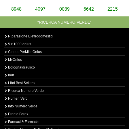
8948
4097
0039
6642
2215
“RICERCA NUMERO VERDE”
Riparazione Elettrodomestici
5 x 1000 onlus
CinquePerMilleOnlus
MyOnlus
BolognaIdraulico
hair
Libri Best Sellers
Ricerca Numero Verde
Numeri Verdi
Info Numero Verde
Pronto Forex
Farmaci & Farmacie