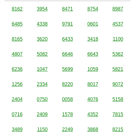
8162
3954
8471
8754
8987
6485
4338
9791
0601
4537
8165
3620
6433
3418
1100
4807
5082
6646
6643
5362
6236
1047
5699
1059
5821
1256
2334
8220
8017
9072
2404
0750
0058
4076
5158
0716
2409
1578
4352
7815
3489
1150
2249
3868
8215