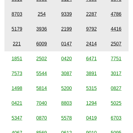
8703
254
9339
2287
4786
5179
3936
2199
9792
4416
221
6009
0147
2414
2507
1851
2502
0420
6471
7751
7573
5544
3087
3891
3017
1498
5814
5200
5315
0827
0421
7040
8803
1294
5025
5347
0870
5578
0419
6703
4067
8569
0612
9010
5095