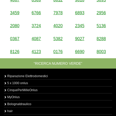
3459
6766
7978
6893
2956
2080
3724
4020
2345
5136
0367
4087
5382
9027
8288
8126
4123
0176
6690
8003
“RICERCA NUMERO VERDE”
Riparazione Elettrodomestici
5 x 1000 onlus
CinquePerMilleOnlus
MyOnlus
BolognaIdraulico
hair