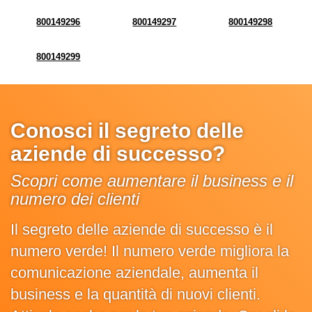
800149296
800149297
800149298
800149299
Conosci il segreto delle
aziende di successo?
Scopri come aumentare il business e il
numero dei clienti
Il segreto delle aziende di successo è il
numero verde! Il numero verde migliora la
comunicazione aziendale, aumenta il
business e la quantità di nuovi clienti.