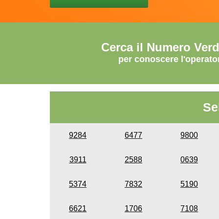
Cerca il Numero Ver
per conoscere l'operato
Se
9284
6477
9800
3911
2588
0639
5374
7832
5190
6621
1706
7108