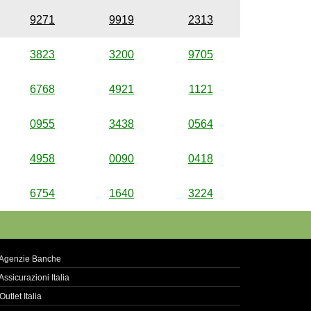
9271
9919
2313
3823
3200
9705
6768
4921
1121
0955
3438
0564
4958
0090
0418
6754
1640
3224
Agenzie Banche
Assicurazioni Italia
Outlet Italia