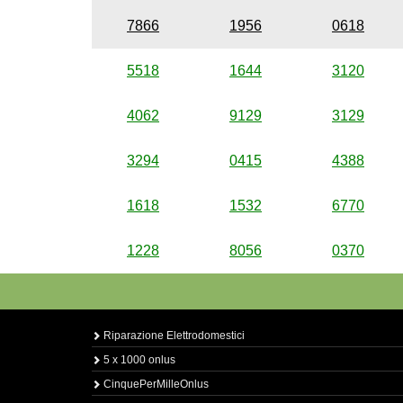
7866
1956
0618
5518
1644
3120
4062
9129
3129
3294
0415
4388
1618
1532
6770
1228
8056
0370
Riparazione Elettrodomestici
5 x 1000 onlus
CinquePerMilleOnlus