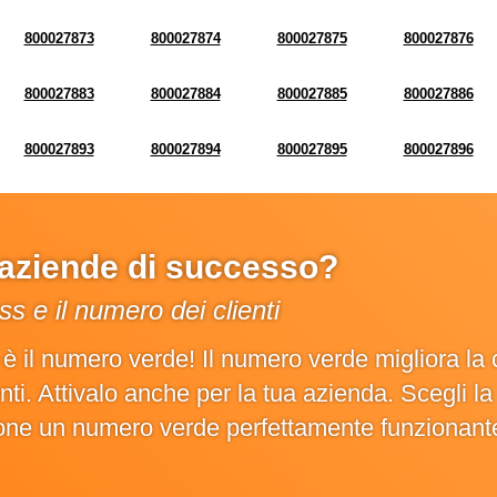
800027873
800027874
800027875
800027876
800027883
800027884
800027885
800027886
800027893
800027894
800027895
800027896
e aziende di successo?
s e il numero dei clienti
o è il numero verde! Il numero verde migliora 
ienti. Attivalo anche per la tua azienda. Scegli 
ione un numero verde perfettamente funzionant