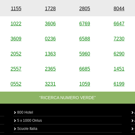
1155
1728
2805
8044
1022
3606
6769
6647
3609
0236
6588
7230
2052
1363
5960
6290
2557
2365
6685
1451
0552
3231
1059
6199
“RICERCA NUMERO VERDE”
800 Hotel
5 x 1000 Onlus
Scuole Italia