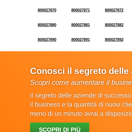
800027870
800027871
800027872
800027880
800027881
800027882
800027890
800027891
800027892
Conosci il segreto dell
Scopri come aumentare il busines
Il segreto delle aziende di success
il business e la quantità di nuovi cl
meno di un minuto avrai a disposiz
SCOPRI DI PIÙ