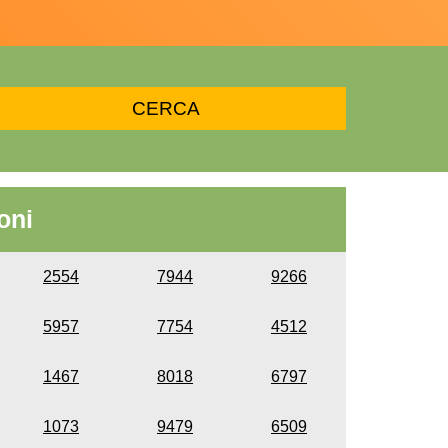
oni
2554
7944
9266
5957
7754
4512
1467
8018
6797
1073
9479
6509