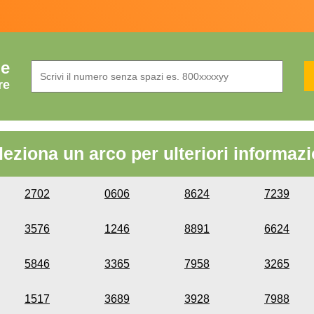
de
re
leziona un arco per ulteriori informazi
2702
0606
8624
7239
3576
1246
8891
6624
5846
3365
7958
3265
1517
3689
3928
7988