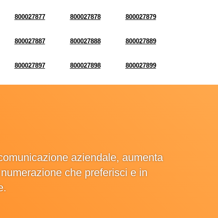
800027877
800027878
800027879
800027887
800027888
800027889
800027897
800027898
800027899
la comunicazione aziendale, aumenta
la numerazione che preferisci e in
e.