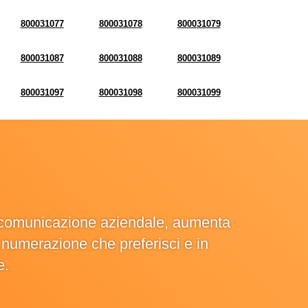
800031077
800031078
800031079
800031087
800031088
800031089
800031097
800031098
800031099
la comunicazione aziendale, aumenta
la numerazione che preferisci e in
e.