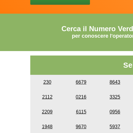
Cerca il Numero Ver
per conoscere l'operato
Se
230
6679
8643
2112
0216
3325
2209
6115
0956
1948
9670
5937