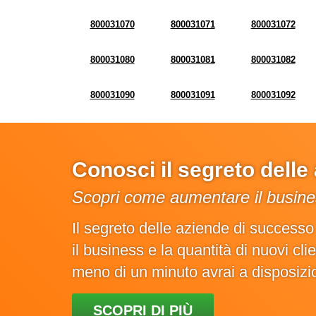
800031070
800031071
800031072
800031080
800031081
800031082
800031090
800031091
800031092
Conosci il segreto dell
Scopri come aumentare il busines
Il segreto delle aziende di success
il business e la quantità di nuovi cl
meno di un minuto avrai a disposiz
SCOPRI DI PIÙ