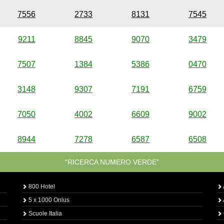
7556
2733
8131
7545
9211
8845
9070
3479
7507
1384
5386
0470
3148
9307
7191
6759
7050
4002
6609
9002
8944
7278
6587
6508
“RICERCA NUMERO VERDE”
800 Hotel
5 x 1000 Onlus
Scuole Italia