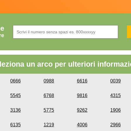
de
re
leziona un arco per ulteriori informazi
0666
0988
6616
0039
5545
6768
9816
4315
3136
5775
9262
1906
6135
1219
4006
2966