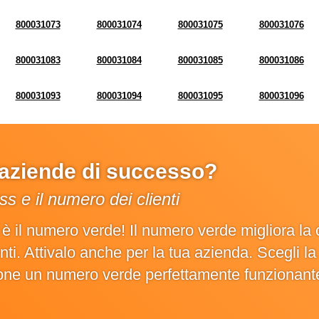
800031073
800031074
800031075
800031076
800031083
800031084
800031085
800031086
800031093
800031094
800031095
800031096
e aziende di successo?
s e il numero dei clienti
o è il numero verde! Il numero verde migliora 
ienti. Attivalo anche per la tua azienda. Scegli 
ione un numero verde perfettamente funzionant