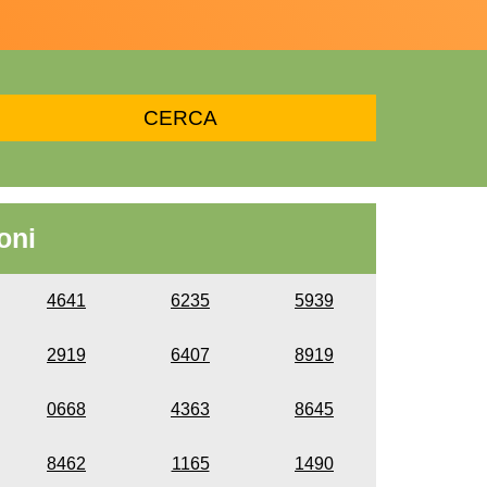
oni
4641
6235
5939
2919
6407
8919
0668
4363
8645
8462
1165
1490