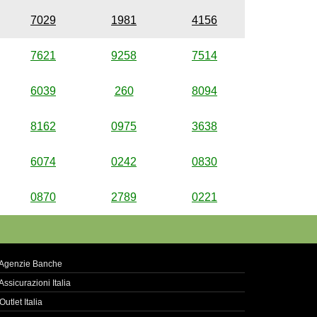
7029
1981
4156
7621
9258
7514
6039
260
8094
8162
0975
3638
6074
0242
0830
0870
2789
0221
Agenzie Banche
Assicurazioni Italia
Outlet Italia