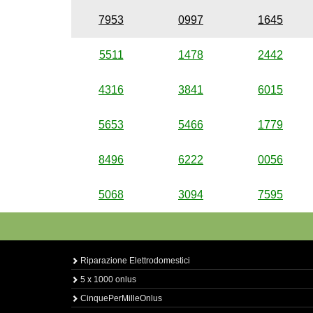
7953
0997
1645
5511
1478
2442
4316
3841
6015
5653
5466
1779
8496
6222
0056
5068
3094
7595
Riparazione Elettrodomestici
5 x 1000 onlus
CinquePerMilleOnlus